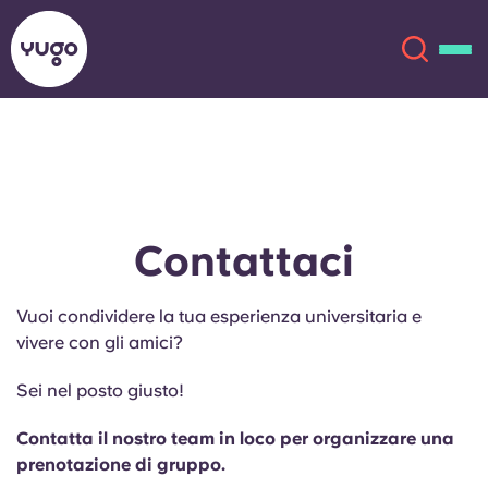
Chi siamo
English (GB)
English (US)
Sedi
Contattaci
Chinese
Español
Altro
Vuoi condividere la tua esperienza universitaria e
vivere con gli amici?
Català
Deutsch
Sei nel posto giusto!
Italian
French
Contatta il nostro team in loco per organizzare una
Account
Lingua
prenotazione di gruppo.
Portuguese