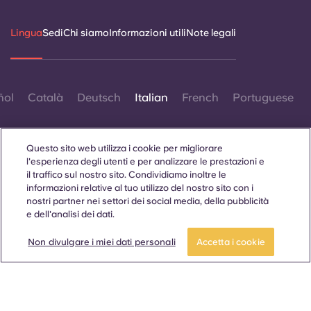
Lingua
Sedi
Chi siamo
Informazioni utili
Note legali
ñol
Català
Deutsch
Italian
French
Portuguese
Questo sito web utilizza i cookie per migliorare
l'esperienza degli utenti e per analizzare le prestazioni e
il traffico sul nostro sito. Condividiamo inoltre le
informazioni relative al tuo utilizzo del nostro sito con i
Contattaci
nostri partner nei settori dei social media, della pubblicità
e dell'analisi dei dati.
Non divulgare i miei dati personali
Accetta i cookie
© 2026. Tutti i diritti riservati.
Laddove in questo sito web compaiano termini che indicano
un genere specifico, essi sono intesi come applicabili a tutti,
indipendentemente dal genere.