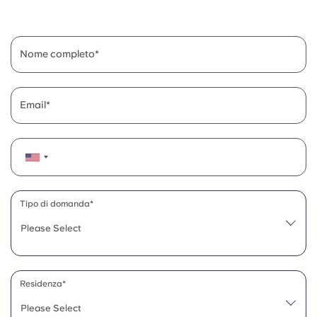
English (GB)
Seleziona un paese
Prenota ora
Seleziona una città
English (US)
Nome completo
Seleziona una residenza
Chinese
Accedi
Email
Español
Català
Deutsch
Tipo di domanda*
Please Select
Italian
French
Residenza*
Please Select