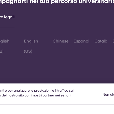
agnarti nel tuo percorso universitario 
e legali
glish
English
Chinese
Español
Català
B)
(US)
© 2026
i e per analizzare le prestazioni e il traffico sul
Laddo
Non div
o del nostro sito con i nostri partner nei settori
indica
applic