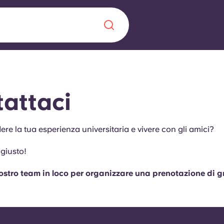
Chinese
Español
Català
attaci
ere la tua esperienza universitaria e vivere con gli amici?
Chi siamo
 giusto!
a era nel
Domande freque
nostro team in loco per organizzare una prenotazione di 
alimenta
abili per gli
Blog