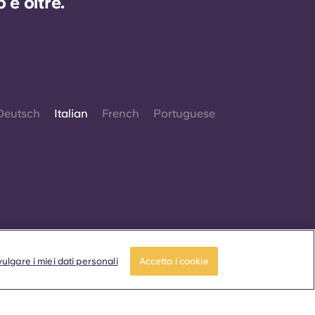
e oltre.
Deutsch
Italian
French
Portuguese
. Tutti i diritti riservati.
ve in questo sito web compaiano termini che
ulgare i miei dati personali
Accetta i cookie
no un genere specifico, essi sono intesi come
abili a tutti, indipendentemente dal genere.