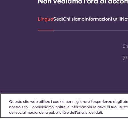
Non vediamo l'ora di accomp
Lingua
Sedi
Chi siamo
Informazioni utili
Not
En
(G
Questo sito web utilizza i cookie per migliorare l'esperienza degli utent
Contattaci
nostro sito. Condividiamo inoltre le informazioni relative al tuo utilizz
dei social media, della pubblicità e dell'analisi dei dati.