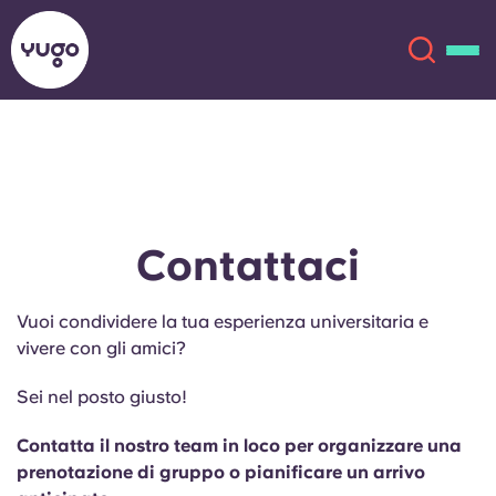
Chi siamo
English (GB)
English (US)
Sedi
Contattaci
Chinese
Español
Altro
Vuoi condividere la tua esperienza universitaria e
vivere con gli amici?
Català
Deutsch
Sei nel posto giusto!
Italian
French
Contatta il nostro team in loco per organizzare una
Account
Lingua
prenotazione di gruppo o pianificare un arrivo
Portuguese