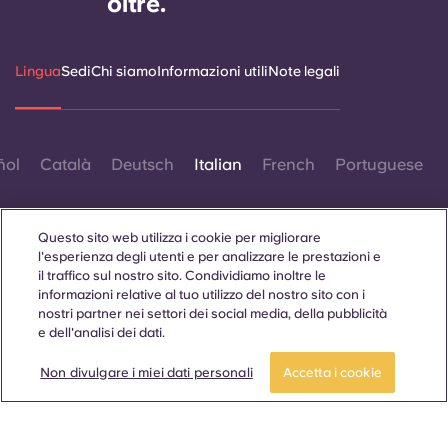
oltre.
Lingua
Sedi
Chi siamo
Informazioni utili
Note legali
ñol
Català
Deutsch
Italian
French
Portuguese
Questo sito web utilizza i cookie per migliorare
l'esperienza degli utenti e per analizzare le prestazioni e
il traffico sul nostro sito. Condividiamo inoltre le
informazioni relative al tuo utilizzo del nostro sito con i
Contattaci
nostri partner nei settori dei social media, della pubblicità
e dell'analisi dei dati.
Non divulgare i miei dati personali
Accetta i cookie
© 2026. Tutti i diritti riservati.
Laddove in questo sito web compaiano termini che indicano
un genere specifico, essi sono intesi come applicabili a tutti,
indipendentemente dal genere.