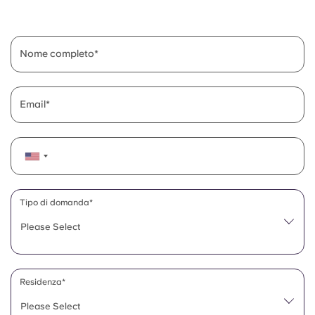
English (GB)
Seleziona un paese
Prenota ora
Seleziona una città
English (US)
Nome completo
Seleziona una residenza
Chinese
Accedi
Email
Español
Català
Deutsch
Tipo di domanda*
Please Select
Italian
French
Residenza*
Please Select