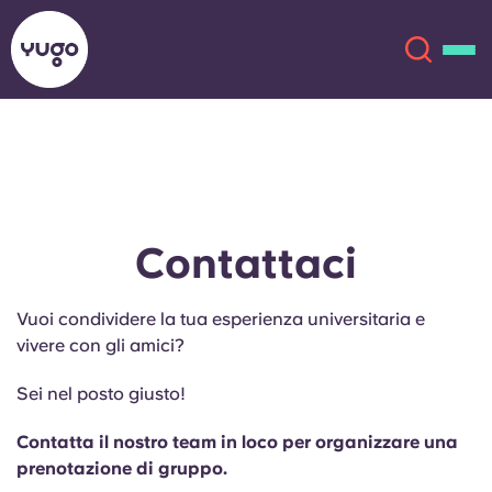
Chi siamo
English (GB)
English (US)
Sedi
Contattaci
Chinese
Español
Altro
Vuoi condividere la tua esperienza universitaria e
vivere con gli amici?
Català
Deutsch
Sei nel posto giusto!
Italian
French
Contatta il nostro team in loco per organizzare una
Account
Lingua
prenotazione di gruppo.
Portuguese