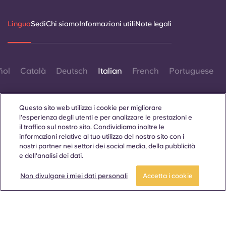
Lingua
Sedi
Chi siamo
Informazioni utili
Note legali
ñol
Català
Deutsch
Italian
French
Portuguese
Questo sito web utilizza i cookie per migliorare
l'esperienza degli utenti e per analizzare le prestazioni e
il traffico sul nostro sito. Condividiamo inoltre le
informazioni relative al tuo utilizzo del nostro sito con i
Contattaci
nostri partner nei settori dei social media, della pubblicità
e dell'analisi dei dati.
Non divulgare i miei dati personali
Accetta i cookie
© 2026. Tutti i diritti riservati.
Laddove in questo sito web compaiano termini che indicano
un genere specifico, essi sono intesi come applicabili a tutti,
indipendentemente dal genere.