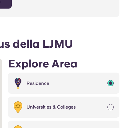
a
us della LJMU
Explore Area
Residence
Universities & Colleges