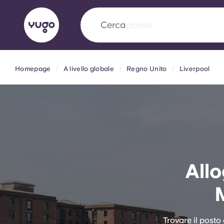
Cerca
università
Homepage
A livello globale
Regno Unito
Liverpool
English (GB)
English (US)
Chi siamo
Sedi
Altro
Portuguese
Yugo VCARB: Verso una nuov
Allo
settore Alloggi per Studenti
La partnership pionieristica Yugocon VCARB 
l'innovazione, l'ambizione e momenti indimentic
studenti.
Trovare il posto