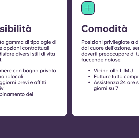
sibilità
Comodità
ta gamma di tipologie di
Posizioni privilegiate a 
 opzioni contrattuali
dal cuore dell'azione, s
sfare diversi stili di vita
doverti preoccupare di tu
t.
faccende noiose.
mere con bagno privato
Vicino alla LJMU
monolocali
Fatture tutto comp
giorni brevi e affitti
Assistenza 24 ore s
ivi
giorni su 7
binamento dei
nquilini