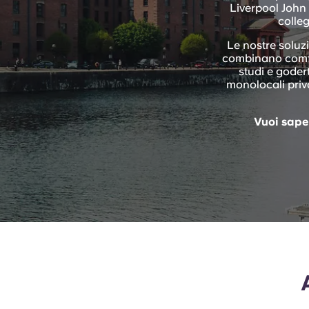
Liverpool John
colleg
Le nostre soluz
combinano comfor
studi e godert
monolocali privat
Vuoi saper