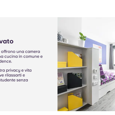
vato
o offrono una camera
 una cucina in comune e
idence.
tra privacy e vita
e rilassarti e
a studente senza