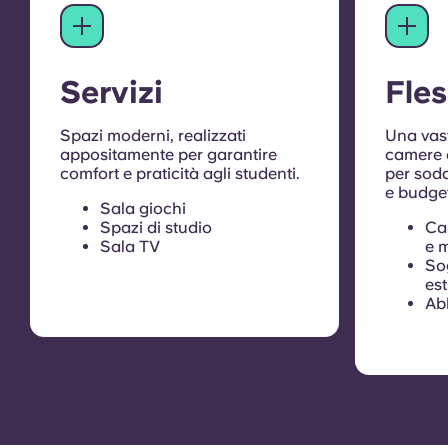
Servizi
Fles
Spazi moderni, realizzati
Una vas
appositamente per garantire
camere e
comfort e praticità agli studenti.
per soddi
e budge
Sala giochi
Spazi di studio
Ca
Sala TV
e 
Sog
est
Ab
coi