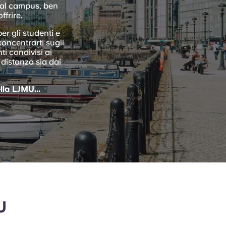
o al campus, ben
ffrire.
r gli studenti e
oncentrarti sugli
ti condivisi ai
e distanza sia dai
lla LJMU...
U