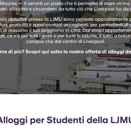
Moores
— ti servirà un posto che ti permetta di stare vicin
ato alla città e circondato da tutto ciò che Liverpool ha da o
ioni abitative presso la LJMU sono pensate appositamente pe
t, praticità e spazi comuni accoglienti, per permetterti di c
i al massimo il tuo soggiorno in città. Dai vivaci appartamen
i, ce n’è per tutti i gusti e per tutte le tasche, il tutto a brev
campus che dal centro di Liverpool.
ne di più? Scopri qui sotto la nostra offerta di alloggi de
Alloggi per Studenti della LJM