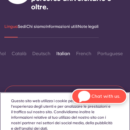
oltre.
Lingua
Sedi
Chi siamo
Informazioni utili
Note legali
ñol
Català
Deutsch
Italian
French
Portuguese
Contattaci
Chat with us.
Questo sito web utilizza i cookie per migliorare
l'esperienza degli utenti e per analizzare le prestazioni e
il traffico sul nostro sito. Condividiamo inoltre le
informazioni relative al tuo utilizzo del nostro sito con i
© 2026. Tutti i diritti riservati.
Laddove in questo sito web compaiano termini che indicano
nostri partner nei settori dei social media, della pubblicità
un genere specifico, essi sono intesi come applicabili a tutti,
e dell'analisi dei dati.