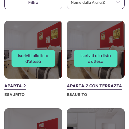
Filtro
English (GB)
Nome dalla A alla Z
Seleziona un paese
Prenota ora
Seleziona una città
English (US)
Seleziona una residenza
Chinese
Accedi
Español
Iscriviti alla lista
Iscriviti alla lista
d'attesa
d'attesa
Català
Deutsch
APARTA-2
APARTA-2 CON TERRAZZA
ESAURITO
ESAURITO
Italian
French