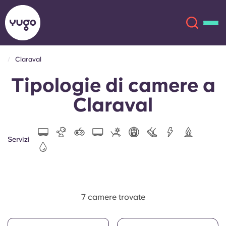
Claraval
Tipologie di camere a
Chi siamo
English (GB)
Claraval
English (US)
Sedi
Chinese
Español
Altro
Servizi
Català
Deutsch
Italian
French
7 camere trovate
Account
Lingua
Portuguese