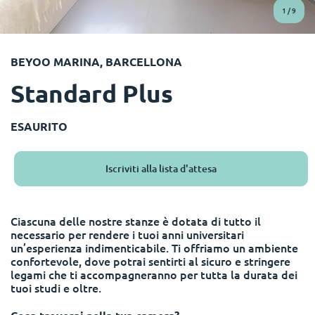
English (GB)
Seleziona un paese
1
/
9
Prenota ora
Seleziona una città
English (US)
BEYOO MARINA, BARCELLONA
Seleziona una residenza
Standard Plus
Chinese
Accedi
Español
ESAURITO
Català
Iscriviti alla lista d'attesa
Deutsch
Ciascuna delle nostre stanze è dotata di tutto il
necessario per rendere i tuoi anni universitari
Italian
un’esperienza indimenticabile. Ti offriamo un ambiente
confortevole, dove potrai sentirti al sicuro e stringere
legami che ti accompagneranno per tutta la durata dei
French
tuoi studi e oltre.