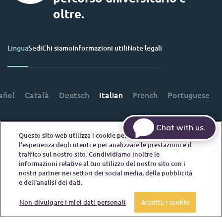
oltre.
Lingua
Sedi
Chi siamo
Informazioni utili
Note legali
añol
Català
Deutsch
Italian
French
Portuguese
Chat with us.
Questo sito web utilizza i cookie per migliorare
l'esperienza degli utenti e per analizzare le prestazioni e il
traffico sul nostro sito. Condividiamo inoltre le
Contattaci
informazioni relative al tuo utilizzo del nostro sito con i
nostri partner nei settori dei social media, della pubblicità
e dell'analisi dei dati.
Non divulgare i miei dati personali
Prenota ora
Accetta i cookie
© 2026. Tutti i diritti riservati.
Laddove in questo sito web compaiano termini che indicano un