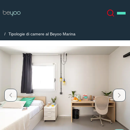
Tipologie di camere al Beyoo Marina
Chi siamo
English (GB)
English (US)
Sedi
Chinese
Español
Altro
Català
Deutsch
Italian
French
Account
Lingua
Portuguese