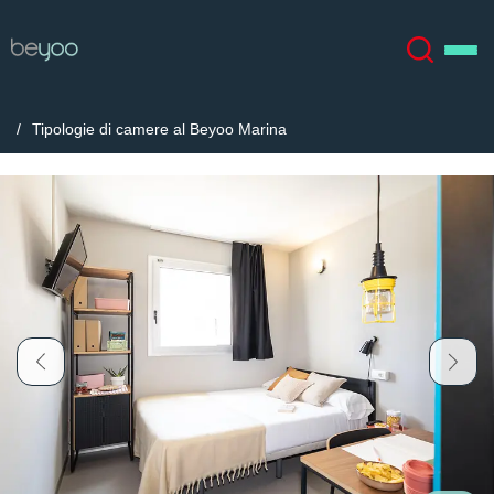
Tipologie di camere al Beyoo Marina
Chi siamo
English (GB)
English (US)
Sedi
Chinese
Español
Altro
Català
Deutsch
Italian
French
Account
Lingua
Portuguese