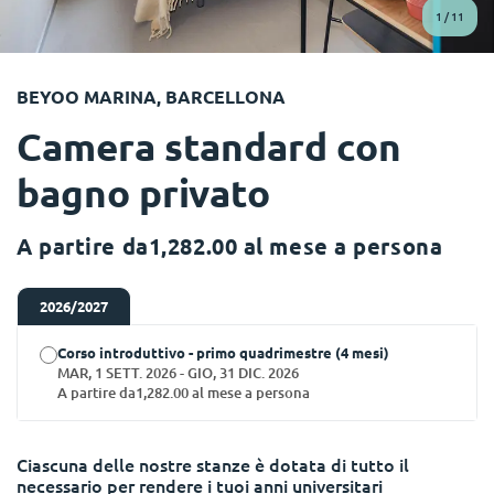
English (GB)
Seleziona un paese
1
/
11
Prenota ora
Seleziona una città
English (US)
BEYOO MARINA, BARCELLONA
Seleziona una residenza
Camera standard con
Chinese
Accedi
bagno privato
Español
A partire da1,282.00 al mese a persona
Català
2026/2027
Deutsch
Corso introduttivo - primo quadrimestre (4 mesi)
MAR, 1 SETT. 2026 - GIO, 31 DIC. 2026
Italian
A partire da1,282.00 al mese a persona
French
Ciascuna delle nostre stanze è dotata di tutto il
necessario per rendere i tuoi anni universitari