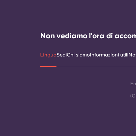
Non vediamo l'ora di accomp
Lingua
Sedi
Chi siamo
Informazioni utili
Not
En
(G