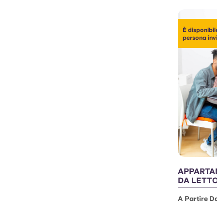
È disponibil
persona inv
APPARTA
DA LETT
A Partire D