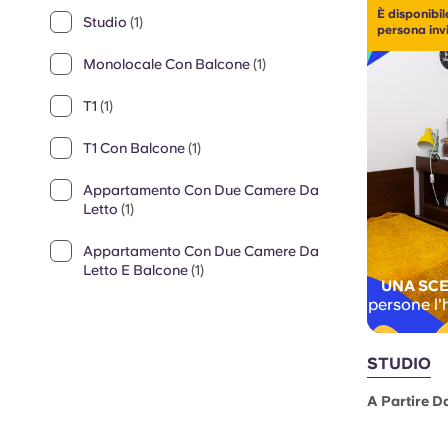
È disponibil
Studio
(1)
persona inv
Monolocale Con Balcone
(1)
T1
(1)
T1 Con Balcone
(1)
Appartamento Con Due Camere Da
Letto
(1)
Appartamento Con Due Camere Da
Letto E Balcone
(1)
UNA SCE
persone l'
STUDIO
A Partire D