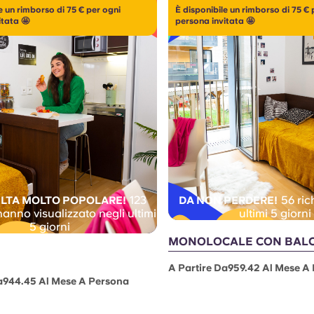
e un rimborso di 75 € per ogni
È disponibile un rimborso di 75 € 
itata 🤩
persona invitata 🤩
123
56 ric
LTA MOLTO POPOLARE!
DA NON PERDERE!
hanno visualizzato negli ultimi
ultimi 5 giorni
5 giorni
MONOLOCALE CON BAL
A Partire Da959.42 Al Mese A
a944.45 Al Mese A Persona