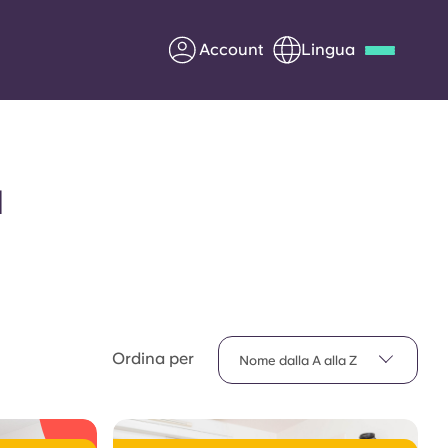
Account
Lingua
Deutsch
Italian
French
Apply Now
u
Diventa partner di Yugo
nti
Informazioni per i
Ordina per
genitori
Nome dalla A alla Z
Contattaci