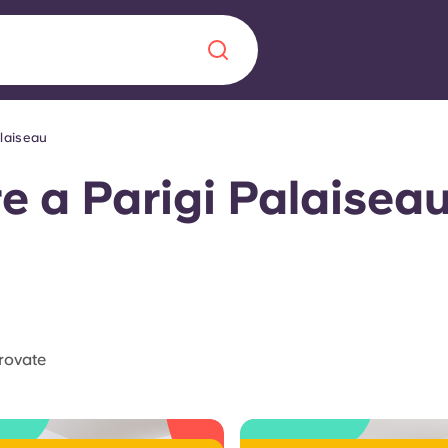
alaiseau
Chinese
Español
Català
e a Parigi Palaisea
Chi siamo
a era nel
Domande freque
rovate
alimenta
abili per gli
Blog