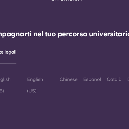
agnarti nel tuo percorso universitario 
e legali
glish
English
Chinese
Español
Català
B)
(US)