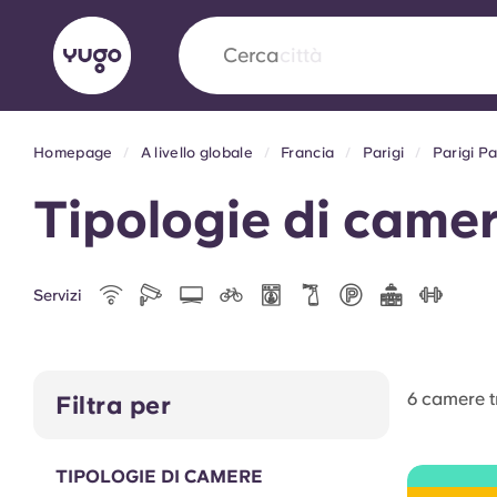
Cerca
paese
Homepage
A livello globale
Francia
Parigi
Parigi P
English (GB)
English (US)
Chi siamo
Sedi
Altro
Tipologie di camer
Portuguese
Servizi
Yugo VCARB: Verso una nuov
settore Alloggi per Studenti
6 camere t
Filtra per
La partnership pionieristica Yugocon VCARB 
l'innovazione, l'ambizione e momenti indimentic
TIPOLOGIE DI CAMERE
studenti.