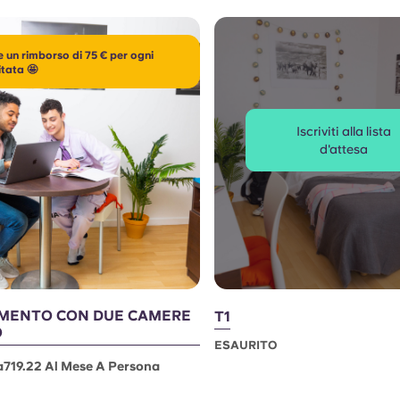
e un rimborso di 75 € per ogni
itata 🤩
Iscriviti alla lista
d'attesa
MENTO CON DUE CAMERE
T1
O
ESAURITO
a719.22 Al Mese A Persona