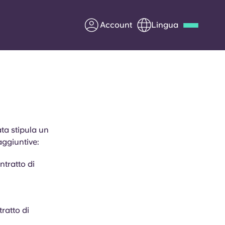
Account
Lingua
Deutsch
Italian
French
Apply Now
ta stipula un
aggiuntive:
Diventa partner di Yugo
ntratto di
nti
Informazioni per i
genitori
Contattaci
ratto di