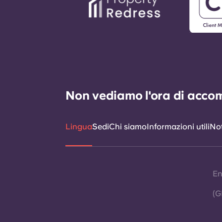
Non vediamo l'ora di accomp
Lingua
Sedi
Chi siamo
Informazioni utili
Not
En
(G