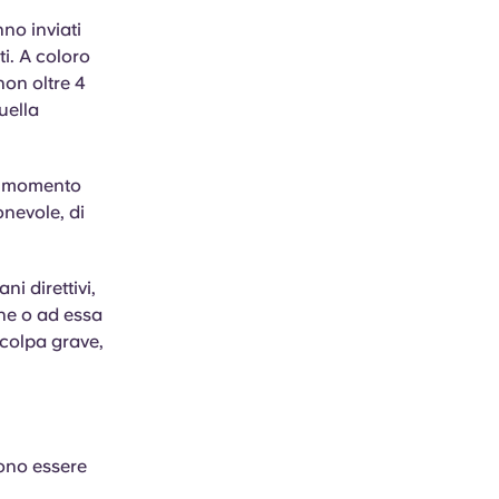
no inviati
ti. A coloro
non oltre 4
uella
si momento
onevole, di
i direttivi,
one o ad essa
 colpa grave,
vono essere