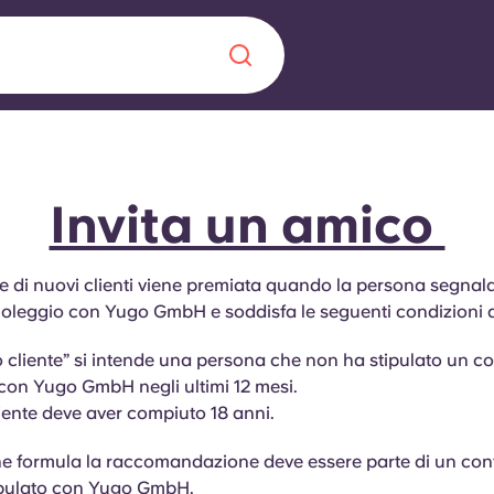
Chinese
Español
Català
Invita un amico
e di nuovi clienti viene premiata quando la persona segnala
noleggio con Yugo GmbH e soddisfa le seguenti condizioni 
Chi siamo
a era nel
 cliente” si intende una persona che non ha stipulato un co
Domande freque
con Yugo GmbH negli ultimi 12 mesi.
liente deve aver compiuto 18 anni.
alimenta
abili per gli
Blog
he formula la raccomandazione deve essere parte di un cont
ipulato con Yugo GmbH.