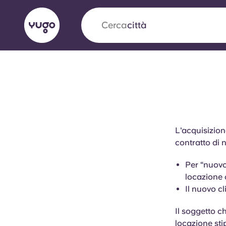
Cerca
città
English (GB)
English (US)
Chi siamo
Sedi
Altro
Portuguese
L'acquisizion
contratto di 
Yugo VCARB: Verso una nuov
Per “nuovo
settore Alloggi per Studenti
locazione 
Il nuovo c
La partnership pionieristica Yugocon VCARB 
l'innovazione, l'ambizione e momenti indimentic
Il soggetto c
studenti.
locazione st