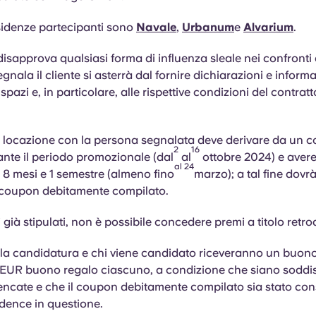
sidenze partecipanti sono
Navale
,
Urbanum
e
Alvarium
.
sapprova qualsiasi forma di influenza sleale nei confronti
egnala il cliente si asterrà dal fornire dichiarazioni e informa
spazi e, in particolare, alle rispettive condizioni del contratt
di locazione con la persona segnalata deve derivare da un c
2
16
ante il periodo promozionale (dal
al
ottobre 2024) e aver
al 24
8 mesi e 1 semestre (almeno fino
marzo); a tal fine dovr
l coupon debitamente compilato.
i già stipulati, non è possibile concedere premi a titolo retroa
 la candidatura e chi viene candidato riceveranno un buono
0 EUR
buono regalo
ciascuno, a condizione che siano soddis
lencate e che il coupon debitamente compilato sia stato co
idence in questione.