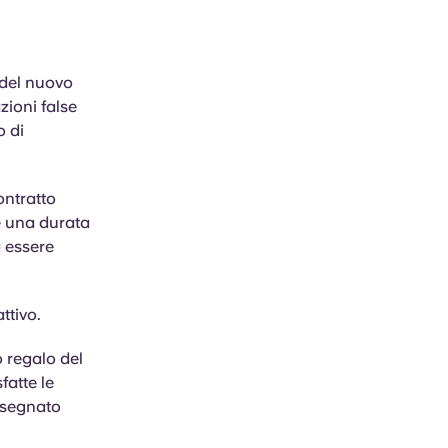
 del nuovo
zioni false
o di
ontratto
e una durata
à essere
ttivo.
 regalo del
fatte le
nsegnato