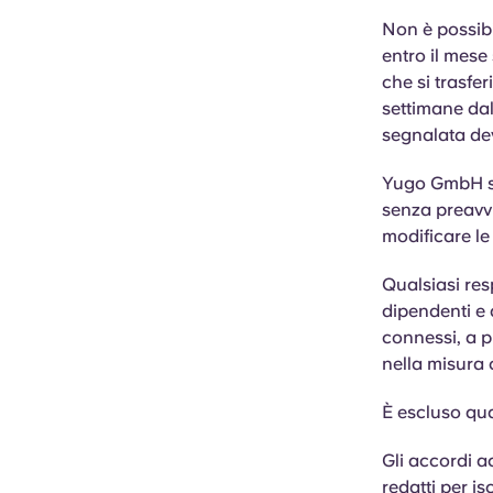
Non è possibi
entro il mese 
che si trasfe
settimane dal
segnalata de
Yugo GmbH si 
senza preavvi
modificare le
Qualsiasi res
dipendenti e a
connessi, a p
nella misura 
È escluso qua
Gli accordi a
redatti per is