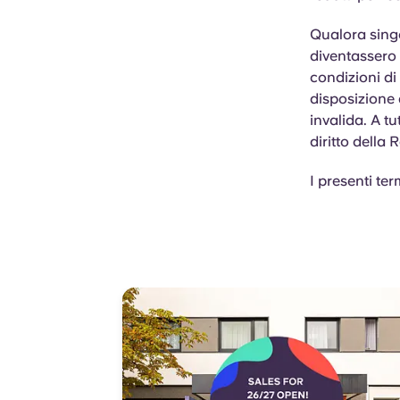
Qualora singo
diventassero i
condizioni di
disposizione 
invalida. A tu
diritto della
I presenti ter