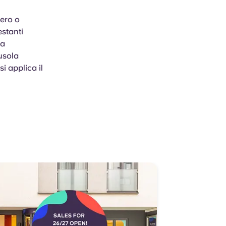
sero o
estanti
na
ausola
si applica il