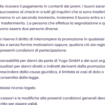
le ricevere il pagamento in contanti dei premi. I buoni saran
successivo al check-in a tutti gli inquilini che si sono trasferi
riranno in un secondo momento, invieremo il buono entro e 
 trasferimento. La persona che effettua la segnalazione e q
vono essere due persone diverse.
riserva il diritto di interrompere la promozione in qualsia
so e senza fornire motivazioni oppure, qualora ciò sia ragi
 presenti condizioni di partecipazione.
ponsabilità per danni da parte di Yugo GmbH e dei suoi organ
usiliari per danni diretti o indiretti derivanti dalla promozi
rescindere dalla causa giuridica, è limitata ai casi di dolo o
consentita dalla legge.
lsiasi ricorso legale.
ccessori e le modifiche alle presenti condizioni generali de
critto per essere validi.