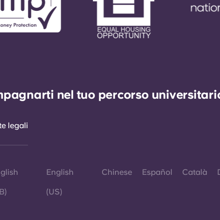
agnarti nel tuo percorso universitario 
e legali
glish
English
Chinese
Español
Català
B)
(US)