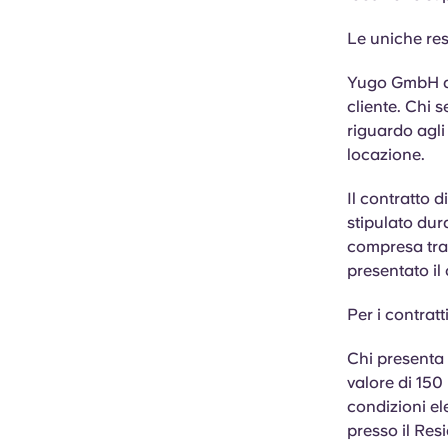
Le uniche re
Yugo GmbH di
cliente. Chi s
riguardo agli 
locazione.
Il contratto 
stipulato dur
compresa tra 
presentato i
Per i contratt
Chi presenta
valore di 15
condizioni e
presso il Res