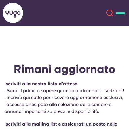
Chi siamo
English (GB)
English (US)
Sedi
Rimani aggiornato
Chinese
Español
Altro
Iscriviti alla nostra lista d'attesa
. Sarai il primo a sapere quando apriranno le iscrizioni!
Català
Deutsch
. Iscriviti qui sotto per ricevere aggiornamenti esclusivi,
l'accesso anticipato alla selezione delle camere e
Italian
French
annunci importanti su prezzi e disponibilità.
Account
Lingua
Portuguese
Iscriviti alla mailing list e assicurati un posto nella