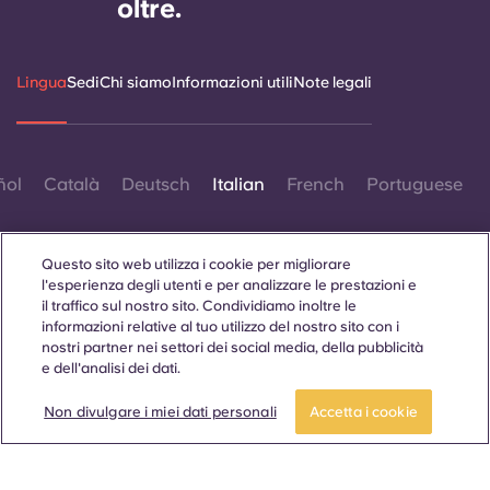
oltre.
Lingua
Sedi
Chi siamo
Informazioni utili
Note legali
ñol
Català
Deutsch
Italian
French
Portuguese
Questo sito web utilizza i cookie per migliorare
l'esperienza degli utenti e per analizzare le prestazioni e
il traffico sul nostro sito. Condividiamo inoltre le
informazioni relative al tuo utilizzo del nostro sito con i
Contattaci
nostri partner nei settori dei social media, della pubblicità
e dell'analisi dei dati.
Non divulgare i miei dati personali
Accetta i cookie
© 2026. Tutti i diritti riservati.
Laddove in questo sito web compaiano termini che indicano
un genere specifico, essi sono intesi come applicabili a tutti,
indipendentemente dal genere.