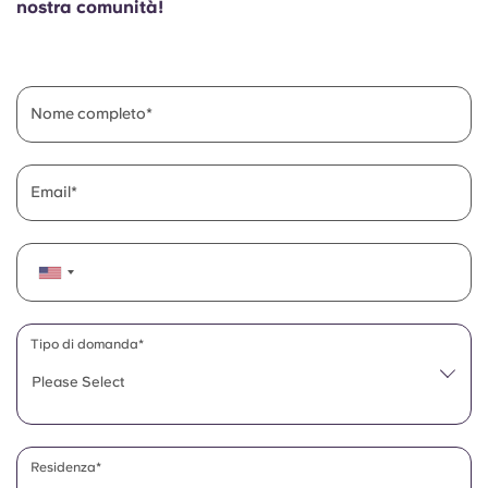
nostra comunità!
English (GB)
Seleziona un paese
Prenota ora
Seleziona una città
English (US)
Seleziona una residenza
Nome completo
Chinese
Accedi
Email
Español
Català
Deutsch
Tipo di domanda*
Italian
Please Select
French
Residenza*