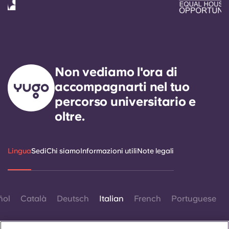
Non vediamo l'ora di
accompagnarti nel tuo
percorso universitario e
oltre.
Lingua
Sedi
Chi siamo
Informazioni utili
Note legali
ñol
Català
Deutsch
Italian
French
Portuguese