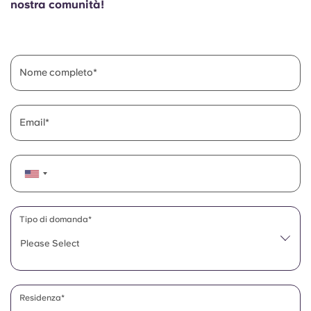
nostra comunità!
English (GB)
Seleziona un paese
Prenota ora
Seleziona una città
English (US)
Seleziona una residenza
Nome completo
Chinese
Accedi
Email
Español
Català
Deutsch
Tipo di domanda*
Italian
Please Select
French
Residenza*