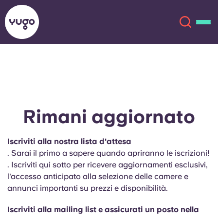
Chi siamo
English (GB)
English (US)
Sedi
Rimani aggiornato
Chinese
Español
Altro
Iscriviti alla nostra lista d'attesa
. Sarai il primo a sapere quando apriranno le iscrizioni!
Català
Deutsch
. Iscriviti qui sotto per ricevere aggiornamenti esclusivi,
l'accesso anticipato alla selezione delle camere e
Italian
French
annunci importanti su prezzi e disponibilità.
Account
Lingua
Portuguese
Iscriviti alla mailing list e assicurati un posto nella