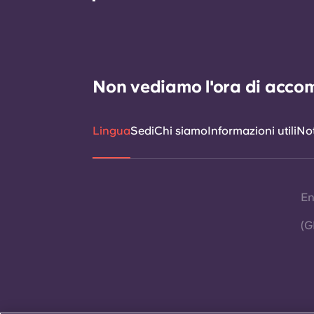
Non vediamo l'ora di accomp
Lingua
Sedi
Chi siamo
Informazioni utili
Not
En
(G