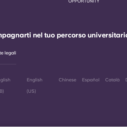
agnarti nel tuo percorso universitario 
e legali
glish
English
Chinese
Español
Català
B)
(US)