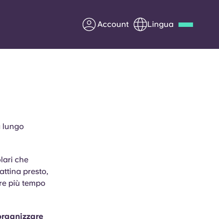
Account
Lingua
Deutsch
Italian
French
Apply Now
a lungo
Diventa partner di Yugo
lari che
nti
Informazioni per i
ttina presto,
genitori
ere più tempo
Contattaci
 organizzare