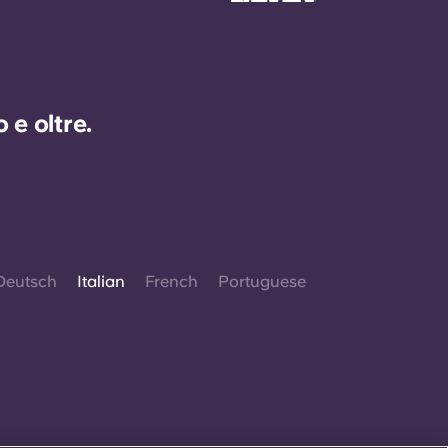
e oltre.
Deutsch
Italian
French
Portuguese