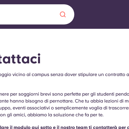
Chinese
Español
Català
attaci
oggio vicino al campus senza dover stipulare un contratto 
Chi siamo
a era nel
ere per soggiorni brevi sono perfette per gli studenti pendo
Domande freque
te hanno bisogno di pernottare. Che tu abbia lezioni di ma
ruppo, eventi associativi o semplicemente voglia di trascorr
alimenta
n gli amici, abbiamo la soluzione che fa per te.
abili per gli
Blog
re il modulo qui sotto e il nostro team ti contatterà per