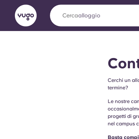
Cerca
alloggio
English (GB)
English (US)
Chi siamo
Sedi
Altro
Cont
Portuguese
Cerchi un all
termine?
Yugo VCARB: Verso una nuov
Le nostre cam
settore Alloggi per Studenti
occasionalmen
progetti di g
La partnership pionieristica Yugocon VCARB 
nel campus co
l'innovazione, l'ambizione e momenti indimentic
studenti.
Basta compila