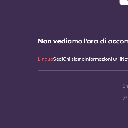
Non vediamo l'ora di accomp
Lingua
Sedi
Chi siamo
Informazioni utili
Not
En
(G