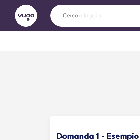
Cerca
città
English (GB)
English (US)
Chi siamo
Sedi
Altro
Portuguese
Yugo VCARB: Verso una nuov
settore Alloggi per Studenti
La partnership pionieristica Yugocon VCARB 
l'innovazione, l'ambizione e momenti indimentic
Domanda 1 - Esempio
studenti.