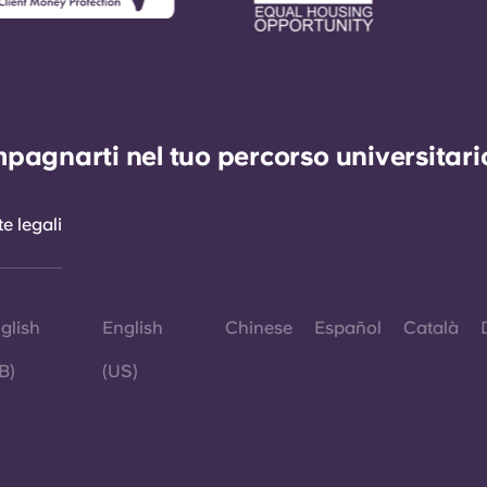
agnarti nel tuo percorso universitario 
e legali
glish
English
Chinese
Español
Català
B)
(US)