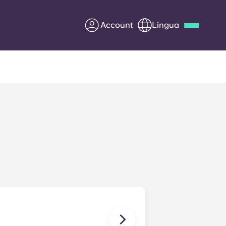
Account
Lingua
Deutsch
Italian
French
Apply Now
Diventa partner di Yugo
nti
Informazioni per i
genitori
Contattaci