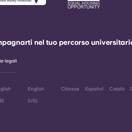
agnarti nel tuo percorso universitario 
e legali
glish
English
Chinese
Español
Català
B)
(US)