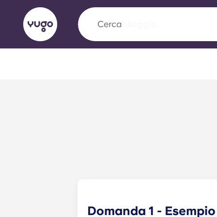
Cerca
città
English (GB)
English (US)
Chi siamo
Sedi
Altro
Portuguese
Yugo VCARB: Verso una nuov
settore Alloggi per Studenti
La partnership pionieristica Yugocon VCARB 
l'innovazione, l'ambizione e momenti indimentic
Domanda 1 - Esempio
studenti.