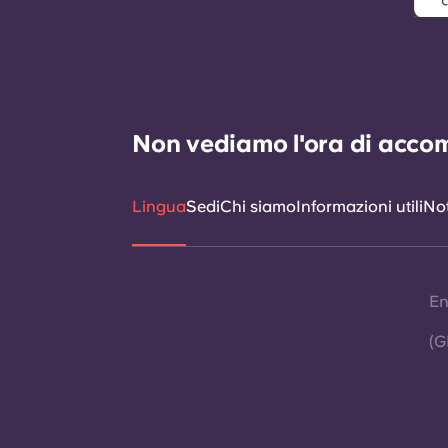
Non vediamo l'ora di accomp
Lingua
Sedi
Chi siamo
Informazioni utili
Not
En
(G