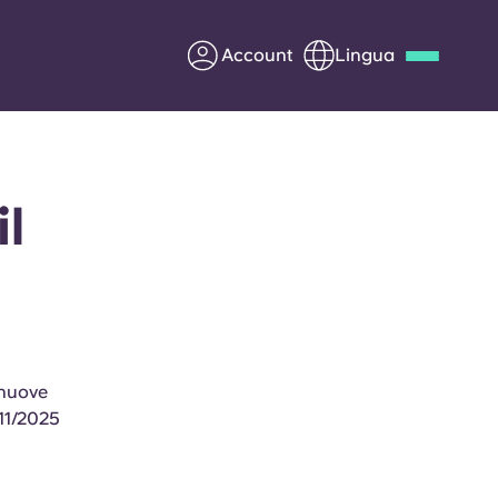
Account
Lingua
Deutsch
Italian
French
Apply Now
il
Diventa partner di Yugo
nti
Informazioni per i
 nuove
genitori
/11/2025
Contattaci