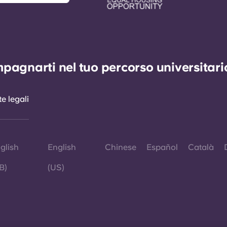
agnarti nel tuo percorso universitario 
e legali
glish
English
Chinese
Español
Català
B)
(US)