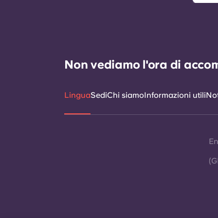
Non vediamo l'ora di accomp
Lingua
Sedi
Chi siamo
Informazioni utili
Not
En
(G