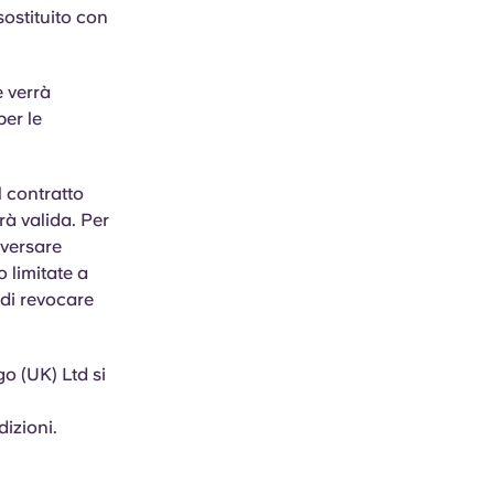
sostituito con
e verrà
per le
l contratto
rà valida. Per
 versare
o limitate a
 di revocare
go (UK) Ltd si
izioni.