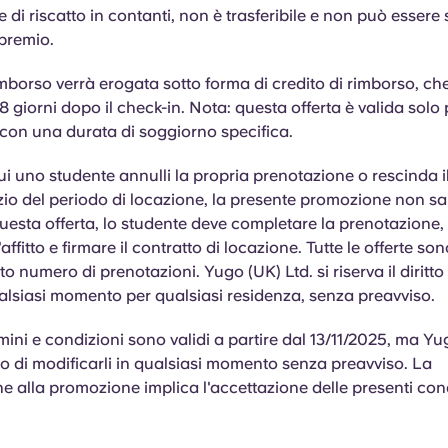
 di riscatto in contanti, non è trasferibile e non può essere 
premio.
rimborso verrà erogata sotto forma di credito di rimborso, ch
8 giorni dopo il check-in. Nota: questa offerta è valida solo 
con una durata di soggiorno specifica.
ui
uno studente annulli la propria prenotazione o rescinda i
izio del periodo di locazione, la presente promozione non sa
questa offerta, lo studente deve completare la prenotazione,
l'affitto e firmare il contratto di locazione. Tutte le offerte son
o numero di prenotazioni. Yugo (UK) Ltd. si riserva il diritto
qualsiasi momento per qualsiasi residenza, senza preavviso.
rmini e condizioni sono validi a partire dal 13/11/2025, ma Yu
itto di modificarli in qualsiasi momento senza preavviso. La
e alla promozione implica l'accettazione delle presenti cond