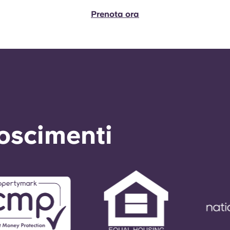
Prenota ora
noscimenti