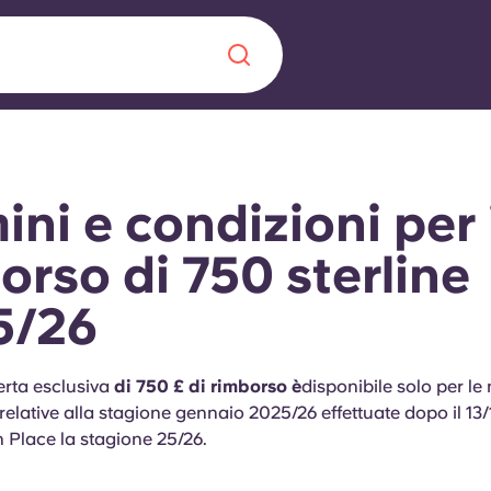
Chinese
Español
Català
ini e condizioni per 
orso di 750 sterline
5/26
Chi siamo
a era nel
Domande freque
erta esclusiva
di 750 £ di rimborso è
disponibile solo per le
relative alla stagione gennaio 2025/26 effettuate dopo il 13
alimenta
 Place la stagione 25/26.
abili per gli
Blog