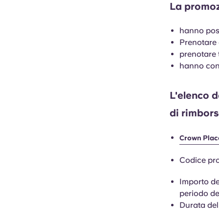
La promozi
hanno post
Prenotare a
prenotare 
hanno conf
L'elenco d
di rimbors
Crown Plac
Codice pro
Importo del
periodo del
Durata del