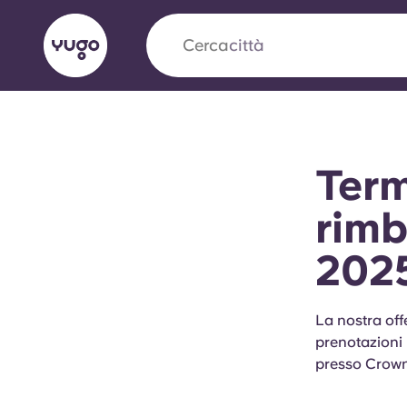
Cerca
città
English (GB)
English (US)
Chi siamo
Sedi
Altro
Term
Portuguese
rimb
202
Yugo VCARB: Verso una nuov
settore Alloggi per Studenti
La nostra off
prenotazioni 
La partnership pionieristica Yugocon VCARB 
presso Crown
l'innovazione, l'ambizione e momenti indimentic
studenti.