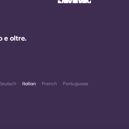
e oltre.
Deutsch
Italian
French
Portuguese