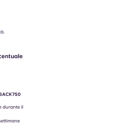
tà.
rcentuale
BACK750
e durante il
 settimane