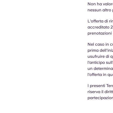
Non ha valore
nessun altro 
L'offerta di 
accreditato 2
prenotazioni 
Nel caso in c
prima dell'in
usufruire di 
l'anticipo sul
un determinat
l'offerta in 
I presenti Te
riserva il dir
partecipazion