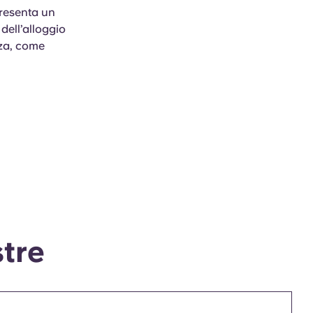
presenta un
 dell’alloggio
nza, come
stre