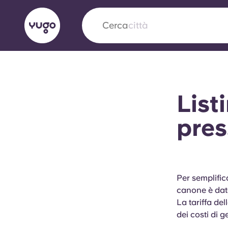
Cerca
città
English (GB)
English (US)
Chi siamo
Sedi
Altro
List
Portuguese
pres
Yugo VCARB: Verso una nuov
settore Alloggi per Studenti
Per semplifi
canone è dato
La partnership pionieristica Yugocon VCARB 
La tariffa del
l'innovazione, l'ambizione e momenti indimentic
dei costi di g
studenti.