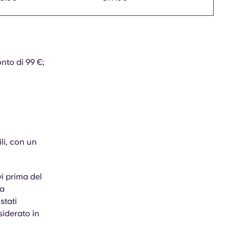
nto di 99 €;
li, con un
vi prima del
la
stati
siderato in