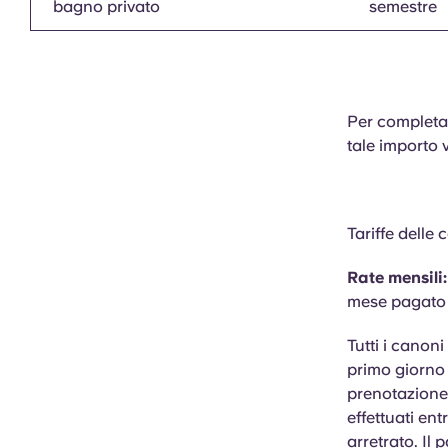
bagno privato
semestre
Per completar
tale importo 
Tariffe dell
Rate mensili:
mese pagato 
Tutti i canon
primo giorno 
prenotazione 
effettuati ent
arretrato. Il