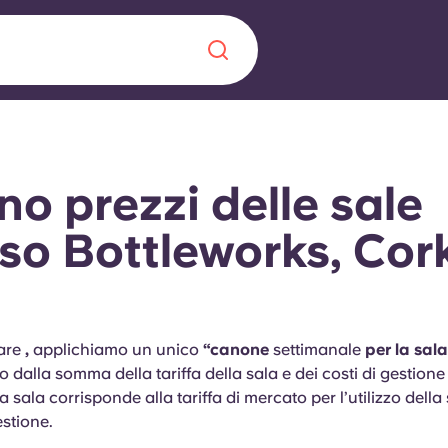
Chinese
Español
Català
ino prezzi delle sale
so Bottleworks, Cor
Chi siamo
a era nel
Domande freque
care
,
applichiamo un unico
“canone
settimanale
per la sala
 dalla somma della tariffa della sala e dei costi di gestione 
alimenta
la sala corrisponde alla tariffa di mercato per l’utilizzo della 
abili per gli
Blog
estione.