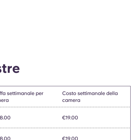
stre
ffa settimanale per
Costo settimanale della
era
camera
8.00
€19.00
8.00
€19.00