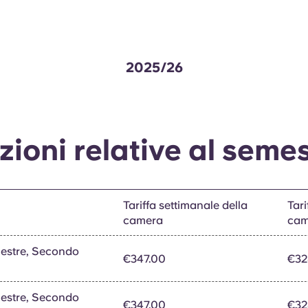
2025/26
ioni relative al seme
Tariffa settimanale della
Tari
camera
cam
estre, Secondo
€347.00
€32
estre, Secondo
€347.00
€32