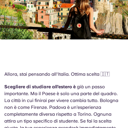
English (GB)
Seleziona un paese
Prenota ora
Seleziona una città
English (US)
Seleziona una residenza
Chinese
Accedi
Español
Català
Allora, stai pensando all'Italia. Ottima scelta 🇮🇹
Deutsch
Scegliere di studiare all’estero è
già un passo
importante. Ma il Paese è solo una parte del quadro.
Italian
La città in cui finirai per vivere cambia tutto. Bologna
non è come Firenze. Padova è un’esperienza
completamente diversa rispetto a Torino. Ognuna
French
attira un tipo specifico di studente. Se fai la scelta
giusta, la tua esperienza prenderà immediatamente