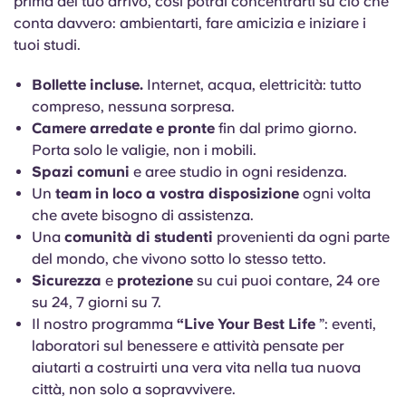
prima del tuo arrivo, così potrai concentrarti su ciò che
conta davvero: ambientarti, fare amicizia e iniziare i
tuoi studi.
Bollette incluse.
Internet, acqua, elettricità: tutto
compreso, nessuna sorpresa.
Camere arredate e pronte
fin dal primo giorno.
Porta solo le valigie, non i mobili.
Spazi comuni
e aree studio in ogni residenza.
Un
team in loco a vostra disposizione
ogni volta
che avete bisogno di assistenza.
Una
comunità di studenti
provenienti da ogni parte
del mondo, che vivono sotto lo stesso tetto.
Sicurezza
e
protezione
su cui puoi contare, 24 ore
su 24, 7 giorni su 7.
Il nostro programma
“Live Your Best Life
”: eventi,
laboratori sul benessere e attività pensate per
aiutarti a costruirti una vera vita nella tua nuova
città, non solo a sopravvivere.