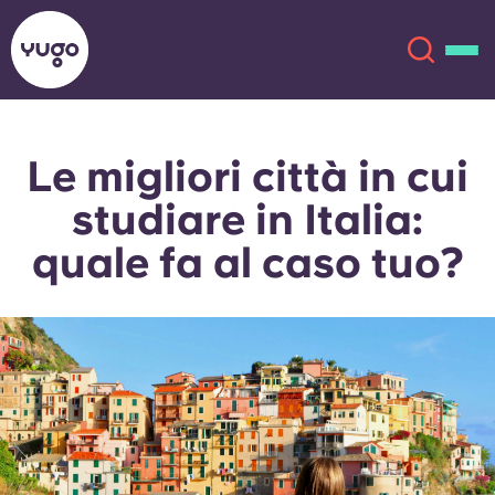
Le migliori città in cui
Chi siamo
English (GB)
studiare in Italia:
English (US)
Sedi
quale fa al caso tuo?
Chinese
Español
Altro
Català
Deutsch
Italian
French
Account
Lingua
Portuguese