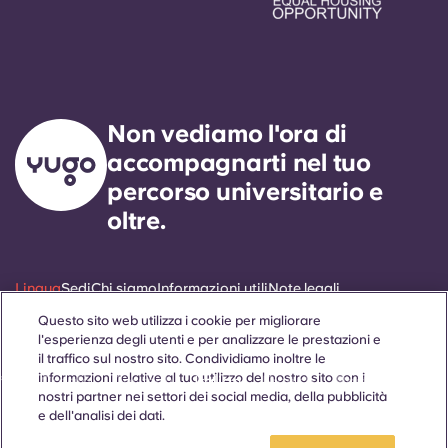
Non vediamo l'ora di
accompagnarti nel tuo
percorso universitario e
oltre.
Lingua
Sedi
Chi siamo
Informazioni utili
Note legali
Questo sito web utilizza i cookie per migliorare
l'esperienza degli utenti e per analizzare le prestazioni e
il traffico sul nostro sito. Condividiamo inoltre le
informazioni relative al tuo utilizzo del nostro sito con i
ñol
Català
Deutsch
Italian
French
Portuguese
nostri partner nei settori dei social media, della pubblicità
e dell'analisi dei dati.