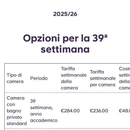
2025/26
Opzioni per la 39ª
settimana
Tariffa
Cost
Tariffa
Tipo di
settimanale
sett
Periodo
settimanale
camera
della
della
per camera
camera
cam
Camera
39
con
settimane,
bagno
€284.00
€236.00
€48.
anno
privato
accademico
standard