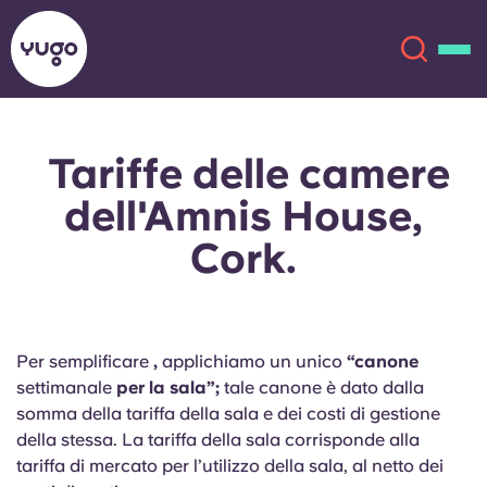
Tariffe delle camere
Chi siamo
English (GB)
dell'Amnis House,
English (US)
Sedi
Cork.
Chinese
Español
Altro
Català
Deutsch
Per semplificare
,
applichiamo un unico
“canone
settimanale
per la sala”;
tale canone è dato dalla
Italian
French
somma della tariffa della sala e dei costi di gestione
della stessa. La tariffa della sala corrisponde alla
Account
Lingua
tariffa di mercato per l’utilizzo della sala, al netto dei
Portuguese