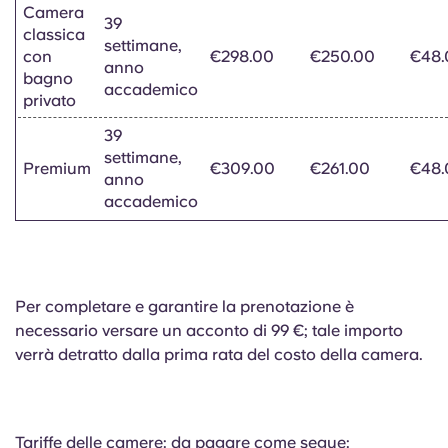
Camera
39
classica
settimane,
con
€298.00
€250.00
€48.
anno
bagno
accademico
privato
39
settimane,
Premium
€309.00
€261.00
€48.
anno
accademico
Per completare e garantire la prenotazione è
necessario versare un acconto di 99 €; tale importo
verrà detratto dalla prima rata del costo della camera.
Tariffe delle camere: da pagare come segue: