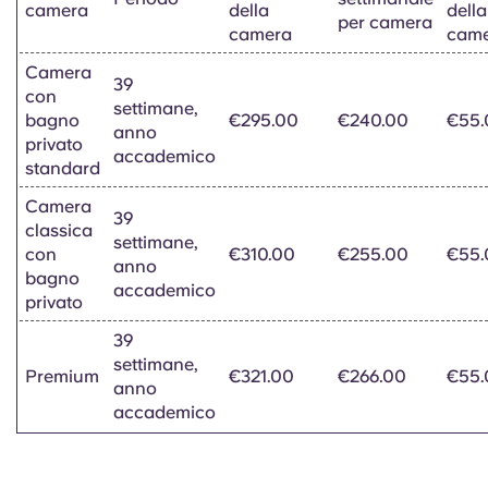
camera
Portuguese
della
della
per camera
camera
cam
Camera
39
con
settimane,
bagno
€295.00
€240.00
€55.
anno
privato
accademico
standard
Camera
39
classica
settimane,
con
€310.00
€255.00
€55.
anno
bagno
accademico
privato
39
settimane,
Premium
€321.00
€266.00
€55.
anno
accademico