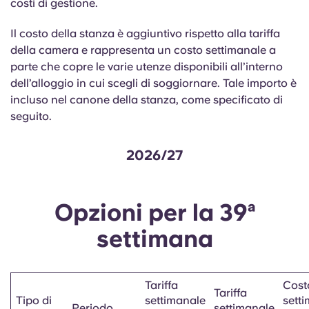
costi di gestione.
English (GB)
Seleziona un paese
Prenota ora
Il costo della stanza è aggiuntivo rispetto alla tariffa
Seleziona una città
English (US)
della camera e rappresenta un costo settimanale a
Seleziona una residenza
parte che copre le varie utenze disponibili all’interno
dell’alloggio in cui scegli di soggiornare. Tale importo è
Chinese
incluso nel canone della stanza, come specificato di
Accedi
seguito.
Español
2026/27
Català
Deutsch
Opzioni per la 39ª
settimana
Italian
French
Tariffa
Cost
Tariffa
Tipo di
settimanale
sett
Periodo
settimanale