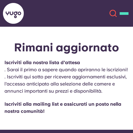
Rimani aggiornato
Chi siamo
English (GB)
Iscriviti alla nostra lista d'attesa
English (US)
Sedi
. Sarai il primo a sapere quando apriranno le iscrizioni!
. Iscriviti qui sotto per ricevere aggiornamenti esclusivi,
Chinese
Español
Altro
l'accesso anticipato alla selezione delle camere e
annunci importanti su prezzi e disponibilità.
Català
Deutsch
Iscriviti alla mailing list e assicurati un posto nella
nostra comunità!
Italian
French
Account
Lingua
Portuguese