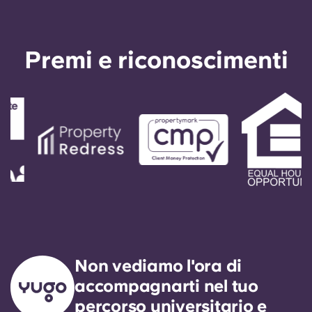
English (GB)
Seleziona un paese
Prenota ora
Seleziona una città
English (US)
Premi e riconoscimenti
Seleziona una residenza
Chinese
Accedi
Español
Català
Deutsch
Italian
Non vediamo l'ora di
French
accompagnarti nel tuo
percorso universitario e