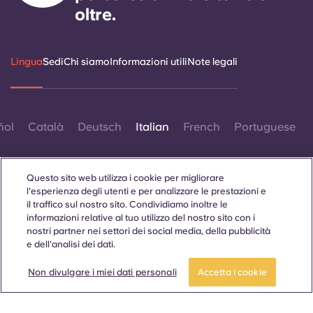
Portuguese
oltre.
Lingua
Sedi
Chi siamo
Informazioni utili
Note legali
ñol
Català
Deutsch
Italian
French
Portuguese
Questo sito web utilizza i cookie per migliorare
l'esperienza degli utenti e per analizzare le prestazioni e
il traffico sul nostro sito. Condividiamo inoltre le
informazioni relative al tuo utilizzo del nostro sito con i
Contattaci
nostri partner nei settori dei social media, della pubblicità
e dell'analisi dei dati.
Non divulgare i miei dati personali
Accetta i cookie
© 2026. Tutti i diritti riservati.
Laddove in questo sito web compaiano termini che indicano
un genere specifico, essi sono intesi come applicabili a tutti,