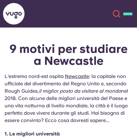
9 motivi per studiare
Chi siamo
English (GB)
a Newcastle
English (US)
Sedi
L'estremo nord-est ospita
Newcastle
: la capitale non
Chinese
Español
Altro
ufficiale del divertimento del Regno Unito e, secondo
Rough Guides,
il miglior posto da visitare al mondo
nel
Català
Deutsch
2018. Con alcune delle migliori università del Paese e
una vita notturna di livello mondiale, la città è il luogo
perfetto dove vivere durante gli studi. Hai bisogno di
Italian
French
essere convinto? Ecco cosa dovresti sapere...
Account
Lingua
Portuguese
1. Le migliori università