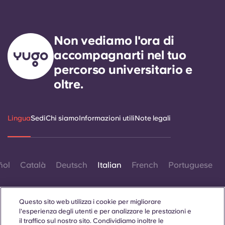
Non vediamo l'ora di
accompagnarti nel tuo
percorso universitario e
oltre.
Lingua
Sedi
Chi siamo
Informazioni utili
Note legali
ñol
Català
Deutsch
Italian
French
Portuguese
Questo sito web utilizza i cookie per migliorare
l'esperienza degli utenti e per analizzare le prestazioni e
il traffico sul nostro sito. Condividiamo inoltre le