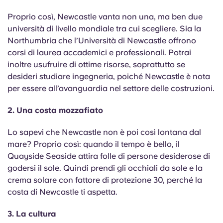
English (GB)
Seleziona un paese
Prenota ora
Proprio così, Newcastle vanta non una, ma ben due
Seleziona una città
università di livello mondiale tra cui scegliere. Sia la
English (US)
Northumbria che l’Università di Newcastle offrono
Seleziona una residenza
corsi di laurea accademici e professionali. Potrai
Chinese
inoltre usufruire di ottime risorse, soprattutto se
Accedi
desideri studiare ingegneria, poiché Newcastle è nota
per essere all’avanguardia nel settore delle costruzioni.
Español
2. Una costa mozzafiato
Català
Lo sapevi che Newcastle non è poi così lontana dal
mare? Proprio così: quando il tempo è bello, il
Deutsch
Quayside Seaside attira folle di persone desiderose di
godersi il sole. Quindi prendi gli occhiali da sole e la
Italian
crema solare con fattore di protezione 30, perché la
costa di Newcastle ti aspetta.
French
3. La cultura