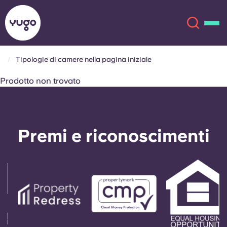
Tipologie di camere nella pagina iniziale
Chi siamo
English (GB)
Prodotto non trovato
English (US)
Sedi
Premi e riconoscimenti
Chinese
Español
Altro
Català
Deutsch
Italian
French
Account
Lingua
Portuguese