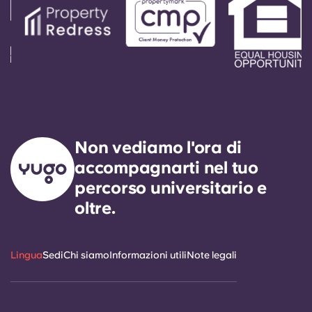
Account
Lingua
Seleziona un paese
Prenota ora
Seleziona una città
Seleziona una residenza
Non vediamo l'ora di
accompagnarti nel tuo
Accedi
percorso universitario e
oltre.
Lingua
Sedi
Chi siamo
Informazioni utili
Note legali