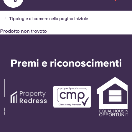
Tipologie di camere nella pagina iniziale
Chi siamo
Prodotto non trovato
Sedi
Premi e riconoscimenti
Altro
Account
Lingua
Seleziona un paese
Prenota ora
Seleziona una città