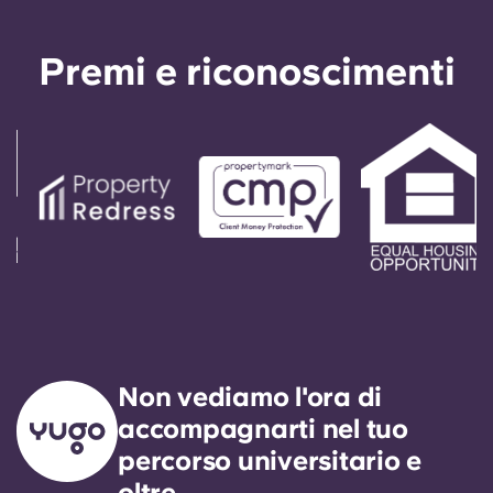
Sedi
Premi e riconoscimenti
Altro
Account
Lingua
Seleziona un paese
Prenota ora
Seleziona una città
Seleziona una residenza
Non vediamo l'ora di
accompagnarti nel tuo
Accedi
percorso universitario e
oltre.