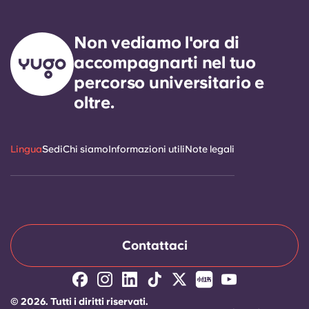
Seleziona una residenza
Non vediamo l'ora di
accompagnarti nel tuo
Accedi
percorso universitario e
oltre.
Lingua
Sedi
Chi siamo
Informazioni utili
Note legali
Contattaci
© 2026. Tutti i diritti riservati.