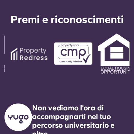
Sedi
Premi e riconoscimenti
Altro
Account
Lingua
Seleziona un paese
Prenota ora
Seleziona una città
Seleziona una residenza
Non vediamo l'ora di
accompagnarti nel tuo
Accedi
percorso universitario e
oltre.