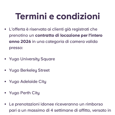
English (GB)
Seleziona un paese
Prenota ora
Seleziona una città
Termini e condizioni
English (US)
Seleziona una residenza
L'offerta è riservata ai clienti già registrati che
Chinese
prenotino un
contratto di locazione per l'intero
Accedi
anno 2026
in una categoria di camera valida
Español
presso:
Yugo University Square
Català
Yugo Berkeley Street
Deutsch
Yugo Adelaide City
Italian
Yugo Perth City
French
Le prenotazioni idonee riceveranno un rimborso
pari a un massimo di 4 settimane di affitto, versato in