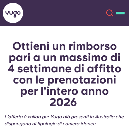
Ottieni un rimborso
Chi siamo
English (GB)
pari a un massimo di
English (US)
Sedi
4 settimane di affitto
con le prenotazioni
Chinese
Español
Altro
per l’intero anno
Català
Deutsch
2026
Italian
French
L'offerta è valida per Yugo già presenti in Australia che
Account
Lingua
Portuguese
dispongono di tipologie di camera idonee.