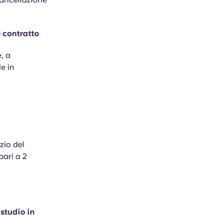
l contratto
, a
e in
zio del
pari a 2
studio in