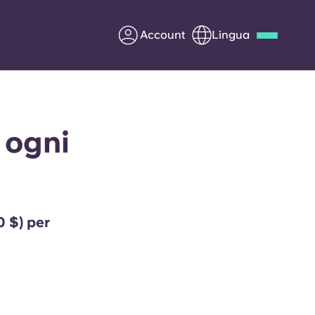
Account
Lingua
Deutsch
Italian
French
Apply Now
e ogni
Diventa partner di Yugo
0 $) per
nti
Informazioni per i
genitori
Contattaci