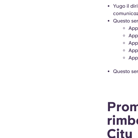
Yugo il dir
comunicazi
Questo serv
App
App
App
App
Appa
Questo ser
Prom
rimb
City