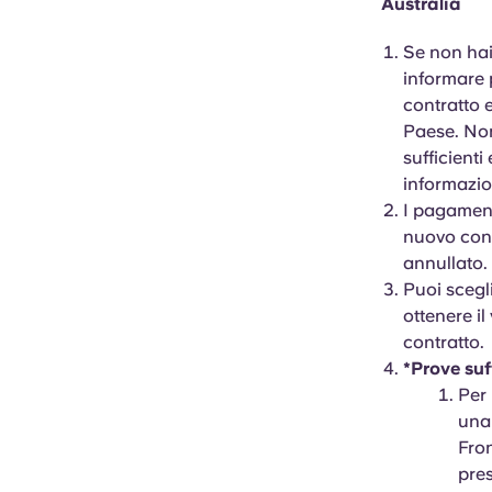
Australia
Se non hai 
informare p
contratto 
Paese. Non
sufficienti
informazion
I pagament
nuovo cont
annullato.
Puoi scegl
ottenere il
contratto.
*Prove suf
Per 
una 
Fron
pres