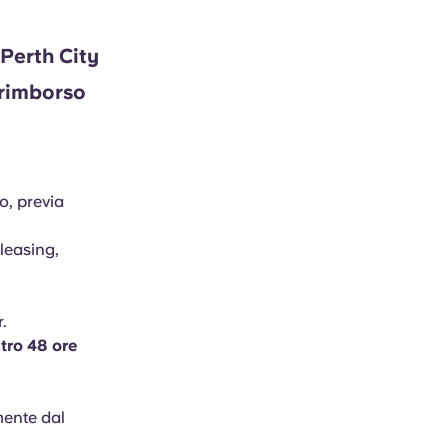
Perth City
 rimborso
o, previa
 leasing,
.
tro 48 ore
mente dal