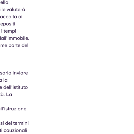
ella
ile valuterà
 accolta ai
depositi
 i tempi
all’immobile.
ome parte del
sario inviare
a la
dell’istituto
tà. La
l’istruzione
i dei termini
ti cauzionali