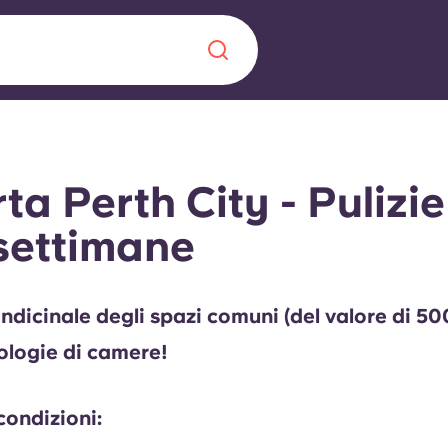
Chinese
Español
Català
ta Perth City - Pulizi
settimane
Chi siamo
a era nel
indicinale degli spazi comuni (del valore di 50
Domande freque
ologie di camere!
alimenta
abili per gli
Blog
condizioni: