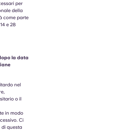
cessari per
onale della
età come parte
14 e 28
 dopo la data
liane
itardo nel
re,
itario o il
nte in modo
ccessivo. Ci
 di questa