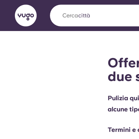
Cerca
città
English (GB)
English (US)
Chi siamo
Sedi
Altro
Offer
Portuguese
due 
Yugo VCARB: Verso una nuov
Pulizia qu
settore Alloggi per Studenti
alcune tip
La partnership pionieristica Yugocon VCARB 
l'innovazione, l'ambizione e momenti indimentic
Termini e 
studenti.