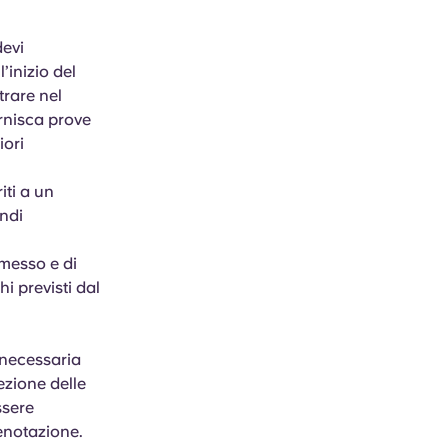
devi
’inizio del
trare nel
rnisca prove
iori
iti a un
ndi
mmesso e di
hi previsti dal
 necessaria
ezione delle
ssere
renotazione.