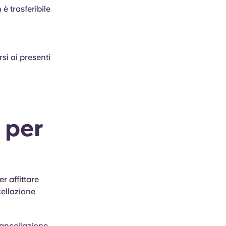
è trasferibile
si ai presenti
 per
r affittare
cellazione
cancellazione