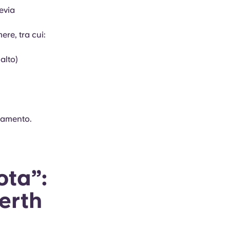
evia
ere, tra cui:
alto)
rtamento.
ota”:
Perth