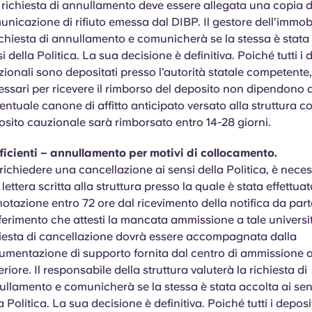
 richiesta di annullamento deve essere allegata una copia d
nicazione di rifiuto emessa dal DIBP. Il gestore dell’immob
ichiesta di annullamento e comunicherà se la stessa è stata
i della Politica. La sua decisione è definitiva. Poiché tutti i 
ionali sono depositati presso l’autorità statale competente,
ssari per ricevere il rimborso del deposito non dipendono d
entuale canone di affitto anticipato versato alla struttura c
sito cauzionale sarà rimborsato entro 14-28 giorni.
ficienti – annullamento per motivi di collocamento.
richiedere una cancellazione ai sensi della Politica, è neces
lettera scritta alla struttura presso la quale è stata effettuat
otazione entro 72 ore dal ricevimento della notifica da parte 
iferimento che attesti la mancata ammissione a tale universi
hiesta di cancellazione dovrà essere accompagnata dalla
mentazione di supporto fornita dal centro di ammissione al
riore. Il responsabile della struttura valuterà la richiesta di
llamento e comunicherà se la stessa è stata accolta ai sens
a Politica. La sua decisione è definitiva. Poiché tutti i deposi