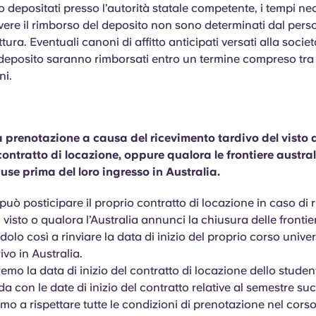
 depositati presso l’autorità statale competente, i tempi ne
vere il rimborso del deposito non sono determinati dal pers
ttura. Eventuali canoni di affitto anticipati versati alla soci
deposito saranno rimborsati entro un termine compreso tra 
ni.
a prenotazione a causa del ricevimento tardivo del visto
 contratto di locazione, oppure qualora le frontiere austra
use prima del loro ingresso in Australia.
può posticipare il proprio contratto di locazione in caso di r
l visto o qualora l’Australia annunci la chiusura delle frontie
olo così a rinviare la data di inizio del proprio corso univers
ivo in Australia.
emo la data di inizio del contratto di locazione dello stude
a con le date di inizio del contratto relative al semestre su
o a rispettare tutte le condizioni di prenotazione nel corso