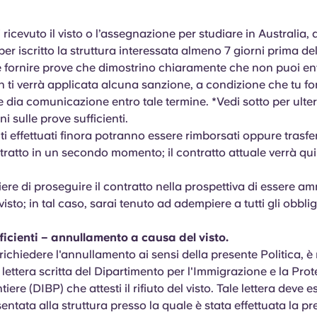
ricevuto il visto o l’assegnazione per studiare in Australia, 
er iscritto la struttura interessata almeno 7 giorni prima dell
e fornire prove che dimostrino chiaramente che non puoi en
 ti verrà applicata alcuna sanzione, a condizione che tu fo
 e dia comunicazione entro tale termine. *Vedi sotto per ulter
i sulle prove sufficienti.
i effettuati finora potranno essere rimborsati oppure trasfer
ratto in un secondo momento; il contratto attuale verrà qui
iere di proseguire il contratto nella prospettiva di essere a
 visto; in tal caso, sarai tenuto ad adempiere a tutti gli obblig
ficienti – annullamento a causa del visto.
richiedere l'annullamento ai sensi della presente Politica, è
lettera scritta del Dipartimento per l'Immigrazione e la Prot
tiere (DIBP) che attesti il rifiuto del visto. Tale lettera deve e
entata alla struttura presso la quale è stata effettuata la p