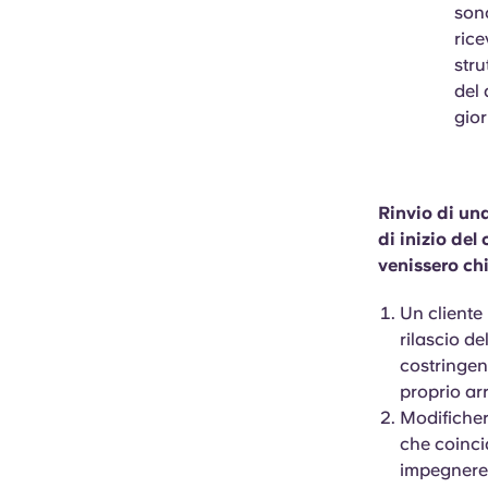
sono
rice
stru
del 
gior
Rinvio di un
di inizio del
venissero chi
Un cliente 
rilascio de
costringend
proprio arr
Modificher
che coincid
impegnerem