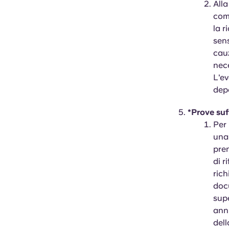
Alla
comu
la r
sens
cauz
nece
L'ev
depo
*Prove suf
Per 
una 
pren
di r
ric
docu
supe
annu
dell