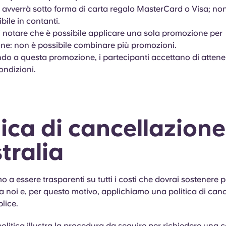
o avverrà sotto forma di carta regalo MasterCard o Visa; non 
bile in contanti.
i notare che è possibile applicare una sola promozione per
ne: non è possibile combinare più promozioni.
do a questa promozione, i partecipanti accettano di attener
ondizioni.
tica di cancellazione
stralia
 a essere trasparenti su tutti i costi che dovrai sostenere pe
 noi e, per questo motivo, applichiamo una politica di can
lice.
olitica illustra la procedura da seguire per richiedere una 