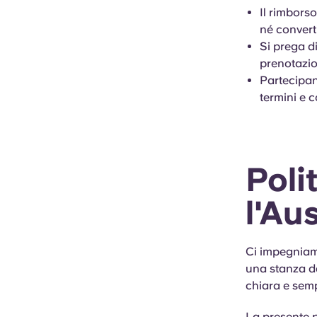
Il rimbors
né converti
Si prega d
prenotazio
Partecipan
termini e c
Poli
l'Au
Ci impegniamo
una stanza da
chiara e semp
La presente p