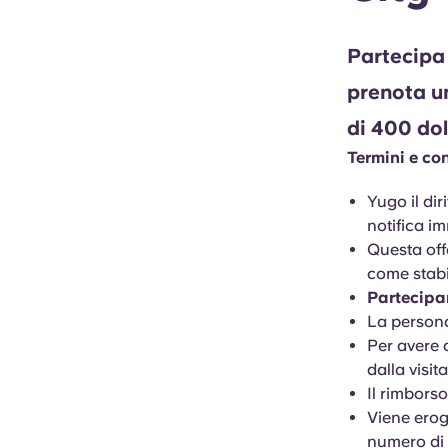
Partecipa 
prenota un
di 400 dol
Termini e con
Yugo il di
notifica im
Questa offe
come stabi
Partecipan
La persona
Per avere 
dalla visit
Il rimborso
Viene erog
numero di i