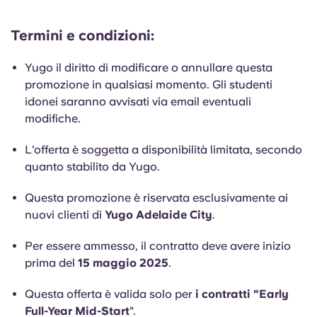
English (GB)
Seleziona un paese
Prenota ora
Termini e condizioni:
Seleziona una città
English (US)
Seleziona una residenza
Yugo il diritto di modificare o annullare questa
promozione in qualsiasi momento. Gli studenti
Chinese
idonei saranno avvisati via email eventuali
Accedi
modifiche.
Español
L'offerta è soggetta a disponibilità limitata, secondo
Català
quanto stabilito da Yugo.
Questa promozione è riservata esclusivamente ai
Deutsch
nuovi clienti di
Yugo Adelaide City
.
Italian
Per essere ammesso, il contratto deve avere inizio
prima del
15 maggio 2025
.
French
Questa offerta è valida solo per
i contratti "Early
Full-Year Mid-Start
".