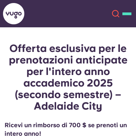
Offerta esclusiva per le
Chi siamo
English (GB)
prenotazioni anticipate
English (US)
Sedi
per l'intero anno
accademico 2025
Chinese
Español
Altro
(secondo semestre) –
Català
Deutsch
Adelaide City
Italian
French
Ricevi un rimborso di 700 $ se prenoti un
Account
Lingua
Portuguese
intero anno!