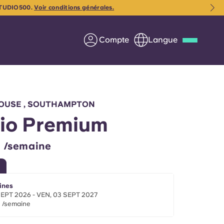
NSTUDIO500.
Voir conditions générales.
Compte
Langue
Deutsch
Italian
French
Apply Now
OUSE , SOUTHAMPTON
io Premium
 /semaine
us
S'associer à Yugo
Informations pour les
ines
SEPT 2026 - VEN, 03 SEPT 2027
parents
 /semaine
Entrer en contact