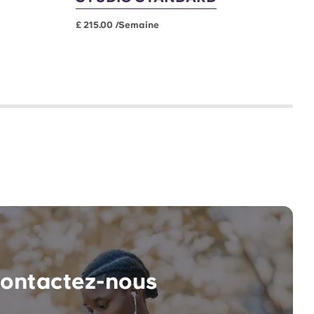
É
£ 215.00 /semaine
ontactez-nous