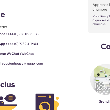
Apprenez l
chambre
ce
Visualisez p
à quoi resse
chambre.
tact
one :
+44 (0)238 018 1085
Ca
App
:
+44 (0)
7732 417964
ance WeChat :
WeChat
l :
austenhouse@ yugo .com
nclus
Grand l