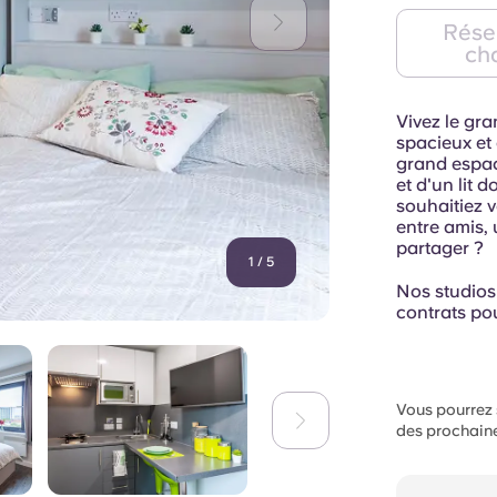
Rése
ch
Vivez le gra
spacieux et 
grand espac
et d'un lit 
souhaitiez 
entre amis, 
partager ?
1
/
5
Nos studios
contrats po
Vous pourrez s
des prochaine