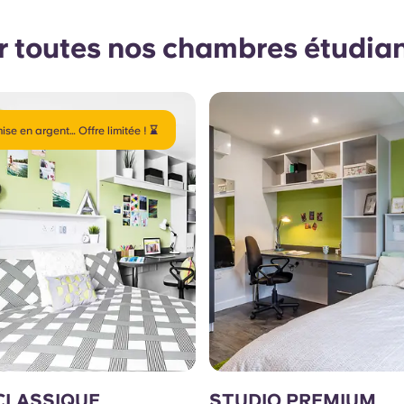
r toutes nos chambres étudia
ise en argent… Offre limitée ! ⌛
CLASSIQUE
STUDIO PREMIUM