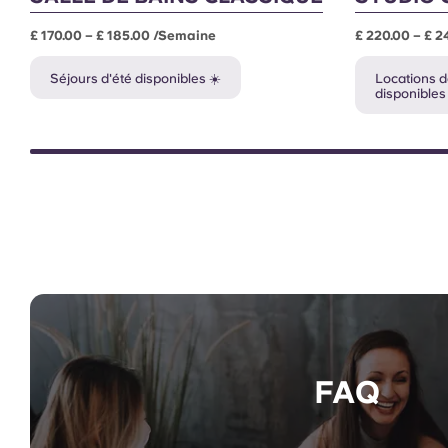
£ 170.00 – £ 185.00 /semaine
£ 220.00 – £ 
Séjours d'été disponibles ☀️
Locations d
disponibles
FAQ