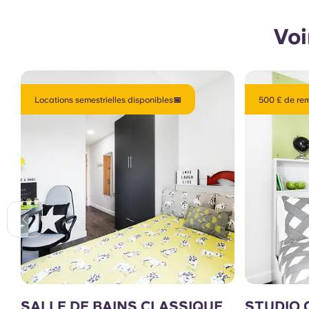
Voi
Locations semestrielles disponibles📅
500 £ de rem
SALLE DE BAINS CLASSIQUE
STUDIO 