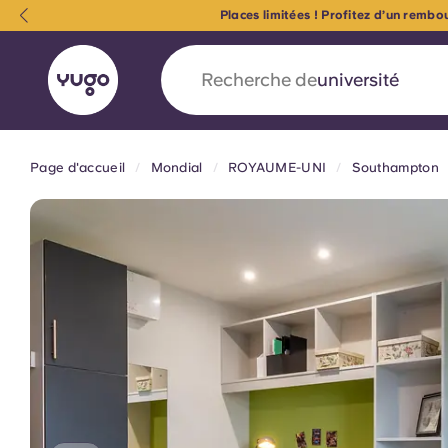
Places limitées ! Profitez d’un remb
Recherche de
logement
Page d'accueil
Mondial
ROYAUME-UNI
Southampton
English (GB)
English (US)
À propos
Lieux
Plus
Portuguese
Yugo x VCARB : À l'avant-ga
nouvelle ère pour le logement
Yugo Le partenariat novateur de [nom de l'ent
VCARB alimente l'innovation, l'ambition et d