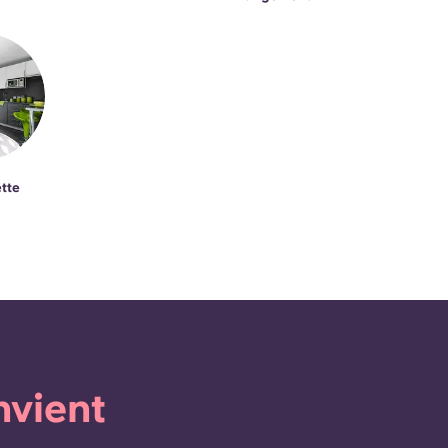
tte
nvient