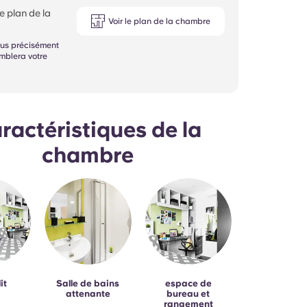
e plan de la
Voir le plan de la chambre
lus précisément
mblera votre
ractéristiques de la
chambre
it
Salle de bains
espace de
attenante
bureau et
rangement