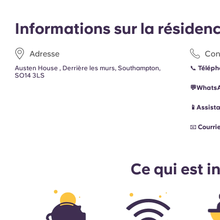
Informations sur la résiden
Adresse
Con
Austen House , Derrière les murs, Southampton,
📞
Téléph
SO14 3LS
💬Whats
📱Assist
📧
Courrie
Ce qui est i