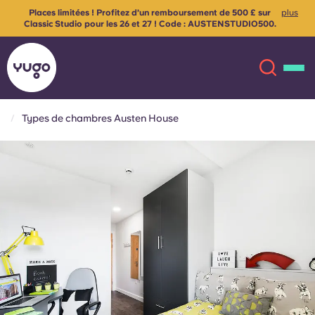
Places limitées ! Profitez d’un remboursement de 500 £ sur
plus
Classic Studio pour les 26 et 27 ! Code : AUSTENSTUDIO500.
Voir conditions générales.
Types de chambres Austen House
À propos
English (GB)
English (US)
Lieux
Chinese
Español
Plus
Català
Deutsch
Italian
French