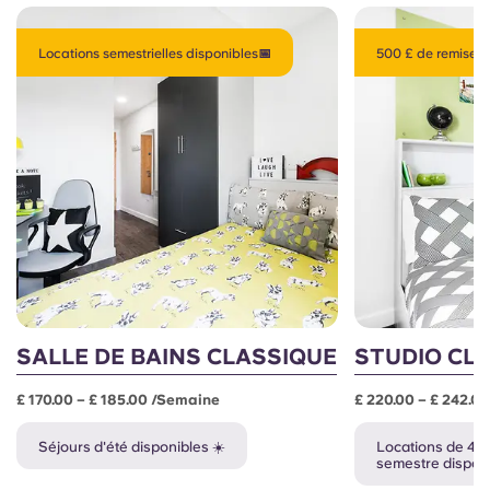
Locations semestrielles disponibles📅
500 £ de remise en
SALLE DE BAINS CLASSIQUE
STUDIO CL
£ 170.00 – £ 185.00 /semaine
£ 220.00 – £ 242.0
Séjours d'été disponibles ☀️
Locations de 44
semestre disponi