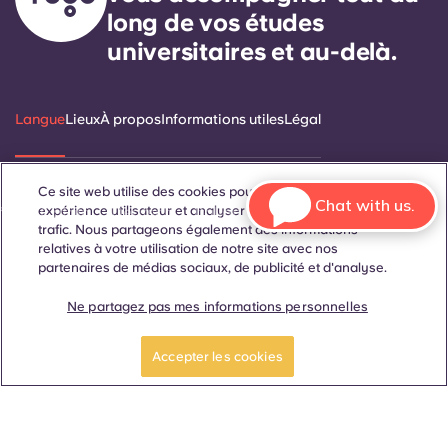
long de vos études
universitaires et au-delà.
Langue
Lieux
À propos
Informations utiles
Légal
Ce site web utilise des cookies pour améliorer votre
Chat with us.
ñol
Català
Deutsch
Italian
French
Portuguese
expérience utilisateur et analyser les performances et le
trafic. Nous partageons également des informations
relatives à votre utilisation de notre site avec nos
partenaires de médias sociaux, de publicité et d'analyse.
Ne partagez pas mes informations personnelles
Contactez-nous
Réservez maintenant
Accepter les cookies
© 2026. Tous droits réservés.