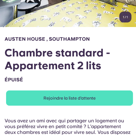
Compte
Langue
Portuguese
1
/
1
English (GB)
Sélectionnez un pays
Réservez maintenant
Sélectionnez une ville
English (US)
AUSTEN HOUSE , SOUTHAMPTON
Choisissez une résidence
Chambre standard -
Chinese
Se connecter
Appartement 2 lits
Español
ÉPUISÉ
Català
Rejoindre la liste d'attente
Deutsch
Italian
Vous avez un ami avec qui partager un logement ou
vous préférez vivre en petit comité ? L’appartement
deux chambres est idéal pour vivre seul. Vous disposez