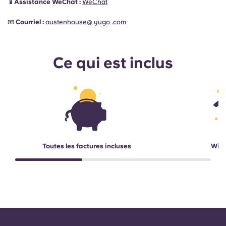
📱Assistance WeChat :
WeChat
📧
Courriel :
austenhouse@ yugo .com
Ce qui est inclus
Toutes les factures incluses
Wi-F