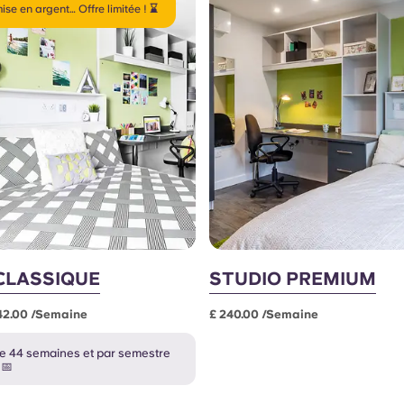
ise en argent… Offre limitée ! ⌛
CLASSIQUE
STUDIO PREMIUM
242.00 /semaine
£ 240.00 /semaine
e 44 semaines et par semestre
 📅