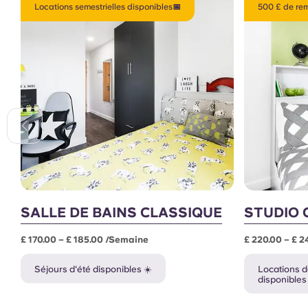
Locations semestrielles disponibles📅
500 £ de rem
SALLE DE BAINS CLASSIQUE
STUDIO 
£ 170.00 – £ 185.00 /semaine
£ 220.00 – £ 
Séjours d'été disponibles ☀️
Locations d
disponibles