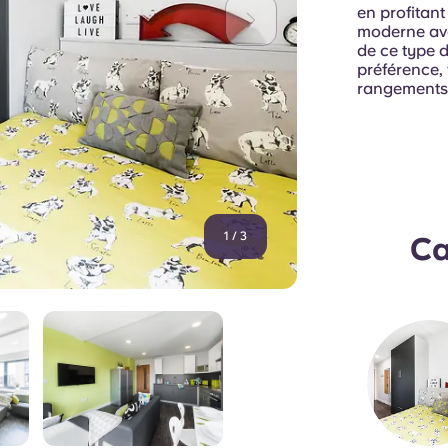
en profitant
moderne ave
de ce type d
préférence,
rangements e
1
/
3
Ca