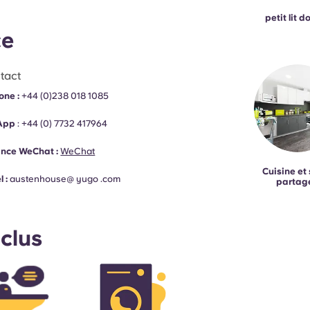
petit lit d
ce
tact
one :
+44 (0)238 018 1085
App
:
+44 (0)
7732 417964
ance WeChat :
WeChat
Cuisine et
l :
austenhouse@ yugo .com
partag
nclus