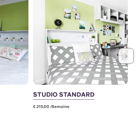
STUDIO STANDARD
S
É
£ 215.00 /semaine