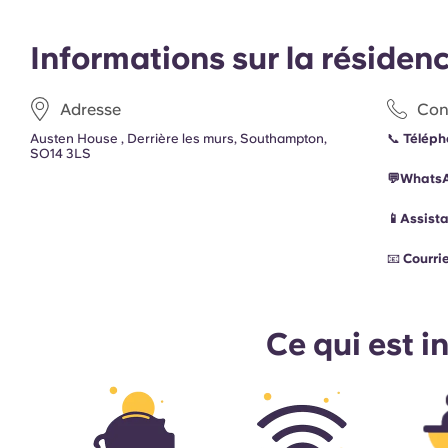
Informations sur la résiden
Adresse
Con
Austen House , Derrière les murs, Southampton,
📞
Téléph
SO14 3LS
💬Whats
📱Assist
📧
Courrie
Ce qui est i