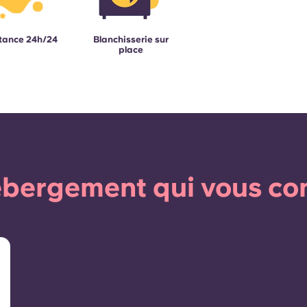
tance 24h/24
Blanchisserie sur
place
bergement qui vous co