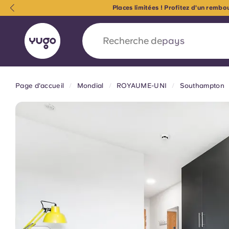
Places limitées ! Profitez d’un remb
Recherche de
université
Page d'accueil
Mondial
ROYAUME-UNI
Southampton
English (GB)
English (US)
À propos
Lieux
Plus
Portuguese
Yugo x VCARB : À l'avant-ga
nouvelle ère pour le logement
Yugo Le partenariat novateur de [nom de l'ent
VCARB alimente l'innovation, l'ambition et d