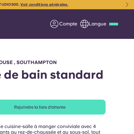
NSTUDIO500.
Voir conditions générales.
Compte
Langue
Deutsch
Italian
French
Apply Now
OUSE , SOUTHAMPTON
e de bain standard
us
S'associer à Yugo
Rejoindre la liste d'attente
Informations pour les
parents
e cuisine-salle à manger conviviale avec 4
Entrer en contact
iants au rez-de-chaussée et au sous-sol, tout