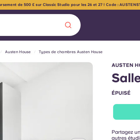
oursement de 500 £ sur Classic Studio pour les 26 et 27 ! Code : AUSTE
Austen House
Types de chambres Austen House
Chinese
Español
Català
AUSTEN H
Sall
ÉPUISÉ
À propos de no
rde d'une
 étudiant
FAQ
reprise] avec
Partagez un
es moments
Blog
autres étud