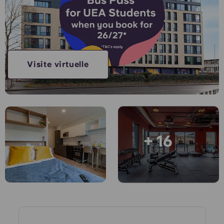
Compte
Langue
Portuguese
English (GB)
Sélectionnez un pays
Réservez maintenant
Sélectionnez une ville
English (US)
Visite virtuelle
Choisissez une résidence
Chinese
Se connecter
Español
+ 16
Català
Deutsch
Italian