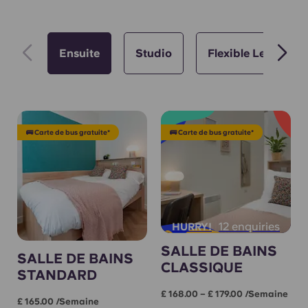
Ensuite
Studio
Flexible Lets 📅
🚌 Carte de bus gratuite*
🚌 Carte de bus gratuite*
12 enquiries
HURRY!
SALLE DE BAINS
SALLE DE BAINS
CLASSIQUE
STANDARD
£ 168.00 – £ 179.00 /semaine
£ 165.00 /semaine