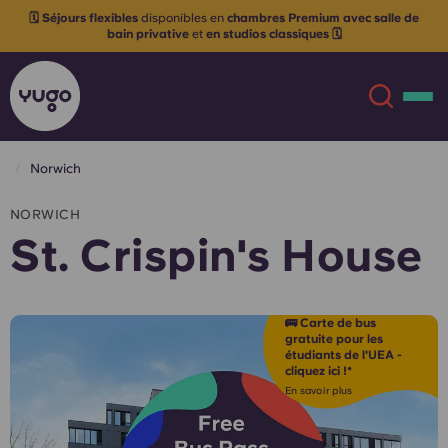
🗓️ Séjours flexibles
disponibles en
chambres Premium avec salle de
bain privative
et
en studios classiques 🗓️
Norwich
À propos
English (GB)
NORWICH
St. Crispin's House
English (US)
Lieux
Chinese
Español
Plus
🚌 Carte de bus
gratuite pour les
étudiants de l'UEA -
Català
Deutsch
cliquez ici !*
En savoir plus
Italian
French