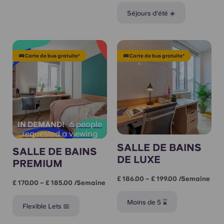
Séjours d'été ☀️
🚌 Carte de bus gratuite*
🚌 Carte de bus gratuite*
6 people
IN DEMAND!
requested a viewing
SALLE DE BAINS
SALLE DE BAINS
DE LUXE
PREMIUM
£ 186.00 – £ 199.00 /semaine
£ 170.00 – £ 185.00 /semaine
Moins de 5 ⌛
Flexible Lets 📅