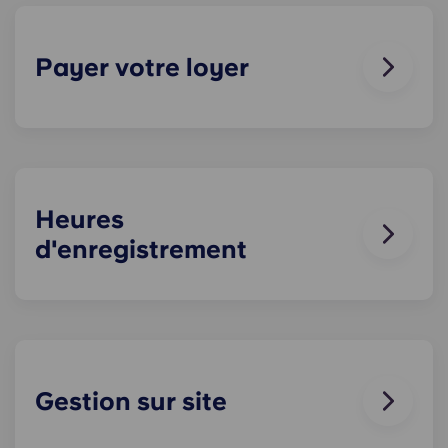
demande dans la section maintenance de
l'application Yugo .
Payer votre loyer
Vous pouvez soit payer la totalité en une seule
fois si vous n'avez pas de garant basé au
Royaume-Uni, soit nous pouvons effectuer des
versements (soit 4 selon le financement étudiant,
soit mensuels) si vous en avez un.
Heures
d'enregistrement
Vous pouvez arriver à tout moment à partir de la
date de début de votre location ; la réception est
ouverte 24 h/24 et 7 j/7. Si vous prévoyez d’arriver
en retard, merci de nous prévenir à l’avance !
Gestion sur site