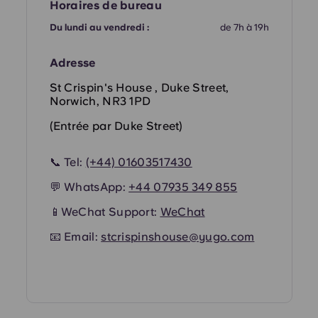
French
Horaires de bureau
Du lundi au vendredi :
de 7h à 19h
Portuguese
Adresse
St Crispin's House , Duke Street,
Norwich, NR3 1PD
(Entrée par Duke Street)
📞 Tel:
(+44) 01603517430
💬 WhatsApp:
+44 07935 349 855
📱WeChat Support:
WeChat
📧 Email:
stcrispinshouse@yugo.com