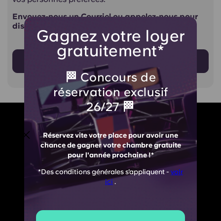
Envoyez-nous un Courriel ou appelez-nous pour
discuter des réservations de groupe.
Gagnez votre loyer
gratuitement*
Contactez-nous
🏁 Concours de
réservation exclusif
26/27 🏁
Réservez vite votre place pour avoir une
chance de gagner votre chambre gratuite
pour l'année prochaine !*
*Des conditions générales s'appliquent -
voir
ici
.