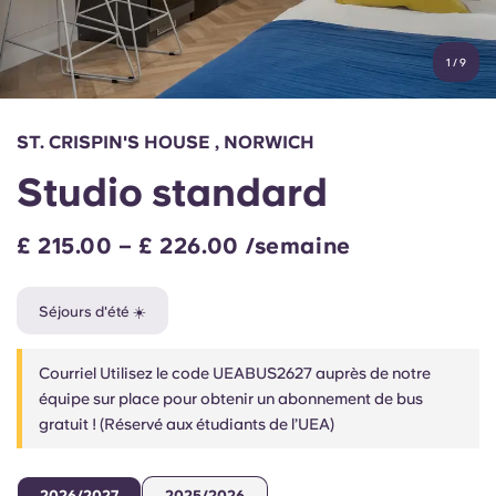
Compte
Langue
Portuguese
1
/
9
English (GB)
Sélectionnez un pays
Réservez maintenant
Sélectionnez une ville
English (US)
ST. CRISPIN'S HOUSE , NORWICH
Choisissez une résidence
Studio standard
Chinese
Se connecter
£ 215.00 – £ 226.00 /semaine
Español
Séjours d'été ☀️
Català
Courriel Utilisez le code UEABUS2627 auprès de notre
Deutsch
équipe sur place pour obtenir un abonnement de bus
gratuit ! (Réservé aux étudiants de l’UEA)
Italian
2026/2027
2025/2026