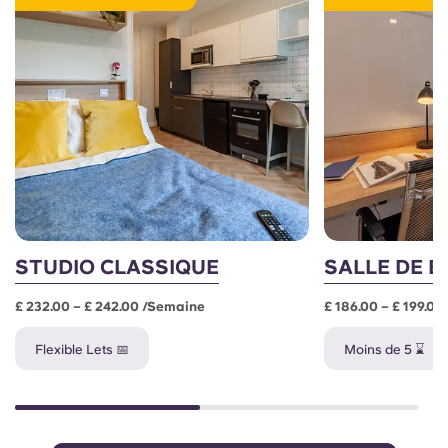
STUDIO CLASSIQUE
SALLE DE B
£ 232.00 – £ 242.00 /semaine
£ 186.00 – £ 199.0
Flexible Lets 📅
Moins de 5 ⌛