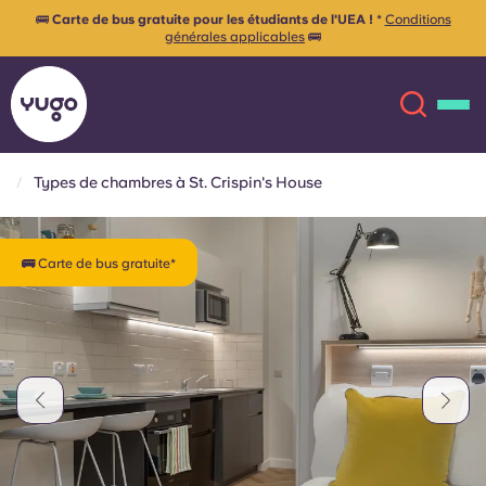
🚌
Carte de bus gratuite pour les étudiants de l'UEA !
*
Conditions
générales applicables
🚌
Types de chambres à St. Crispin's House
À propos
English (GB)
🚌 Carte de bus gratuite*
English (US)
Lieux
Chinese
Español
Plus
Català
Deutsch
Italian
French