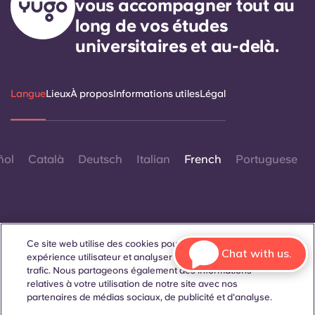
vous accompagner tout au
long de vos études
universitaires et au-delà.
Langue
Lieux
À propos
Informations utiles
Légal
ñol
Català
Deutsch
Italian
French
Portuguese
Ce site web utilise des cookies pour améliorer votre
Chat with us.
Contactez-nous
expérience utilisateur et analyser les performances et le
trafic. Nous partageons également des informations
relatives à votre utilisation de notre site avec nos
partenaires de médias sociaux, de publicité et d'analyse.