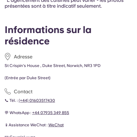
*L'agencement des cuisines peut varier - les photos
présentées sont à titre indicatif seulement.
Informations sur la
résidence
Adresse
St Crispin's House , Duke Street, Norwich, NR3 1PD
(Entrée par Duke Street)
Contact
📞 Tél. :
(+44) 01603517430
💬 WhatsApp :
+44 07935 349 855
📱Assistance WeChat :
WeChat