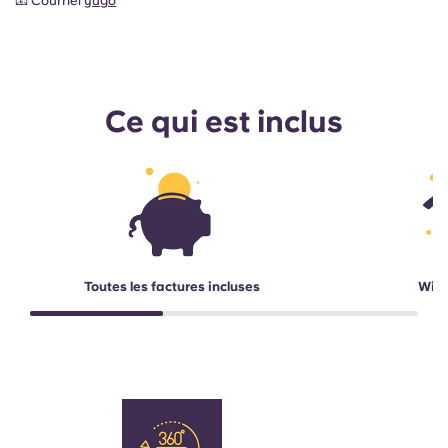
📧 Courriel
yugo
Ce qui est inclus
Toutes les factures incluses
Wi-F