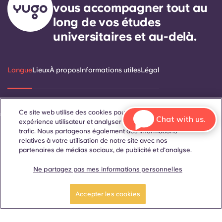
vous accompagner tout au
long de vos études
universitaires et au-delà.
Langue
Lieux
À propos
Informations utiles
Légal
Ce site web utilise des cookies pour améliorer votre
ñol
Català
Deutsch
Italian
French
Portuguese
Chat with us.
expérience utilisateur et analyser les performances et le
trafic. Nous partageons également des informations
relatives à votre utilisation de notre site avec nos
partenaires de médias sociaux, de publicité et d'analyse.
Ne partagez pas mes informations personnelles
Réserver une
Faites une visite
Contactez-nous
chambre
guidée
Accepter les cookies