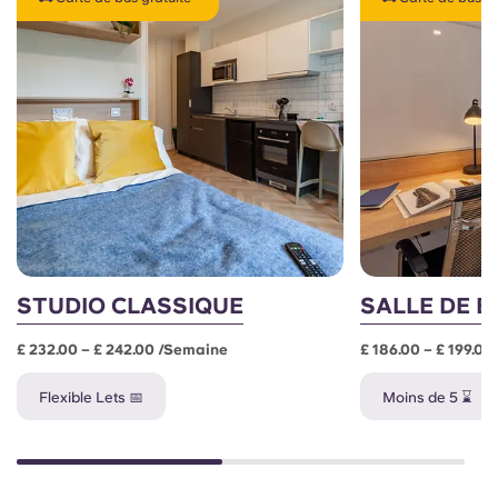
STUDIO CLASSIQUE
SALLE DE B
£ 232.00 – £ 242.00 /semaine
£ 186.00 – £ 199.0
Flexible Lets 📅
Moins de 5 ⌛