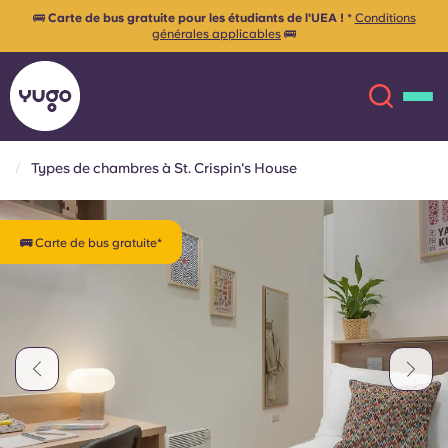
🚌
Carte de bus gratuite pour les étudiants de l'UEA !
*
Conditions
générales applicables
🚌
Types de chambres à St. Crispin's House
À propos
English (GB)
🚌 Carte de bus gratuite*
English (US)
Lieux
Chinese
Español
Plus
Català
Deutsch
Italian
French