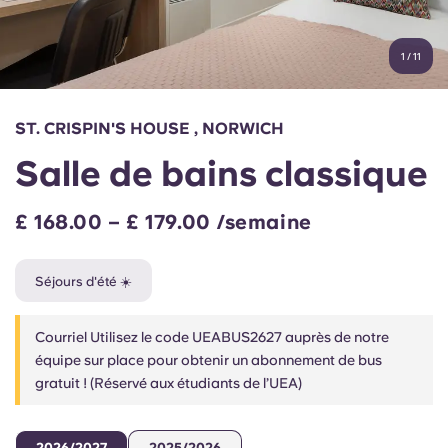
Compte
Langue
Portuguese
1
/
11
English (GB)
Sélectionnez un pays
Réservez maintenant
Sélectionnez une ville
English (US)
ST. CRISPIN'S HOUSE , NORWICH
Choisissez une résidence
Salle de bains classique
Chinese
Se connecter
£ 168.00 – £ 179.00 /semaine
Español
Séjours d'été ☀️
Català
Courriel Utilisez le code UEABUS2627 auprès de notre
Deutsch
équipe sur place pour obtenir un abonnement de bus
gratuit ! (Réservé aux étudiants de l’UEA)
Italian
2026/2027
2025/2026