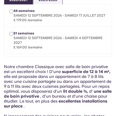
French
44 semaines
Portuguese
SAMEDI 12 SEPTEMBRE 2026 - SAMEDI 17 JUILLET 2027
£ 179.00 /semaine
51 semaines
SAMEDI 12 SEPTEMBRE 2026 - SAMEDI 4 SEPTEMBRE
2027
£ 169.00 /semaine
Séjour flexible (contrat minimum de 16 semaines)
minimum 112 nuits entre le 13 septembre 2026 et le 4
Notre chambre Classique avec salle de bain privative
septembre 2027
est un excellent choix ! D'une
superficie de 12 à 14 m²,
£ 179.00 /semaine
elle est proposée dans un appartement de 7 à 8 lits
avec une cuisine partagée ou dans un appartement de
9 à 11 lits avec deux cuisines partagées. Pour un repos
optimal, vous disposerez d'un
lit double ¾,
d'
une salle
de bain privative
, d'un bureau et d'une chaise pour
étudier. Le tout, en plus des
excellentes installations
sur place
.