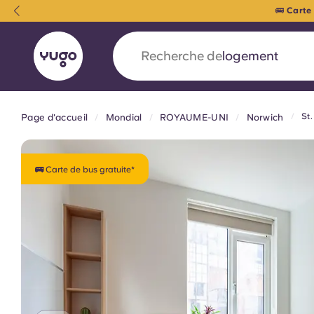
étudiants de l'UEA !
*
Conditions générales applicables
🚌
Recherche de
ville
St.
Page d'accueil
Mondial
ROYAUME-UNI
Norwich
English (GB)
English (US)
À propos
Lieux
Plus
Portuguese
🚌 Carte de bus gratuite*
Yugo x VCARB : À l'avant-ga
nouvelle ère pour le logement
Yugo Le partenariat novateur de [nom de l'ent
VCARB alimente l'innovation, l'ambition et d