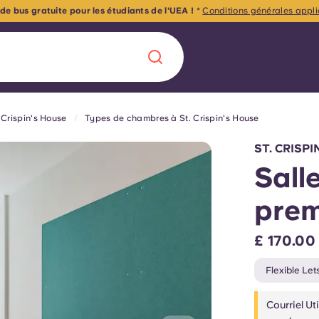
 Crispin's House
Types de chambres à St. Crispin's House
Chinese
Español
Català
ST. CRISP
Sall
pre
À propos de no
rde d'une
£ 170.00
 étudiant
FAQ
Flexible Let
reprise] avec
Courriel U
es moments
Blog