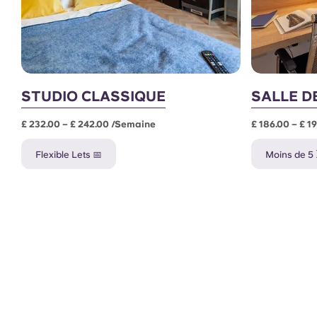
STUDIO CLASSIQUE
SALLE D
£ 232.00 – £ 242.00 /semaine
£ 186.00 – £ 1
Flexible Lets 📅
Moins de 5