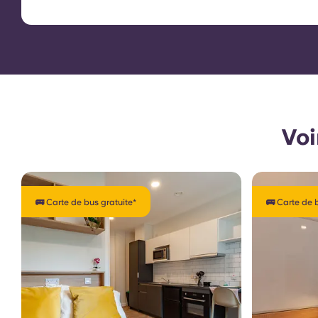
Voi
🚌 Carte de bus gratuite*
🚌 Carte de 