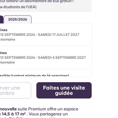
our obtenir un abonnement de bus gratuit !
x étudiants de l’UEA)
2025/2026
ines
12 SEPTEMBRE 2026 - SAMEDI 17 JUILLET 2027
 /semaine
ines
12 SEPTEMBRE 2026 - SAMEDI 4 SEPTEMBRE 2027
 /semaine
lexible (contrat minimum de 16 semaines)
112 nuits entre le 13 septembre 2026 et le 4
re 2027
rver une
Faites une visite
 /semaine
ambre
guidée
nouvelle
suite Premium offre un espace
e
14,5 à 17 m²
. Vous partagerez un