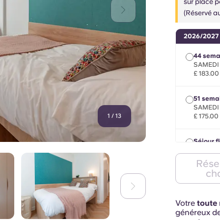
sur place p
(Réservé au
2026/2027
44 sema
SAMEDI 
£ 183.00
51 sema
SAMEDI 
1
/
13
£ 175.00
Séjour f
minimum 
septemb
Rése
£ 185.00
ch
Votre
toute 
généreux d