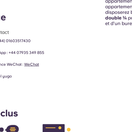
appartement
appartement 
disposerez 
ce
double ¾
po
et d'un bur
tact
44) 01603517430
App :
+44 07935 349 855
nce WeChat :
WeChat
el
yugo
nclus