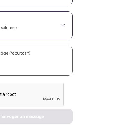
lectionner
age (facultatif)
Envoyer un message