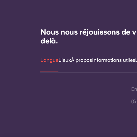
Nous nous réjouissons de v
delà.
Langue
Lieux
À propos
Informations utiles
En
(G