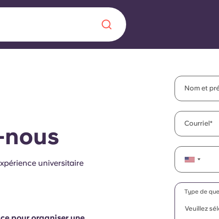
Chinese
Español
Català
Nom et pr
Courriel
-nous
À propos de no
rde d'une
xpérience universitaire
 étudiant
FAQ
reprise] avec
Type de que
es moments
Blog
Veuillez sé
ace pour organiser une