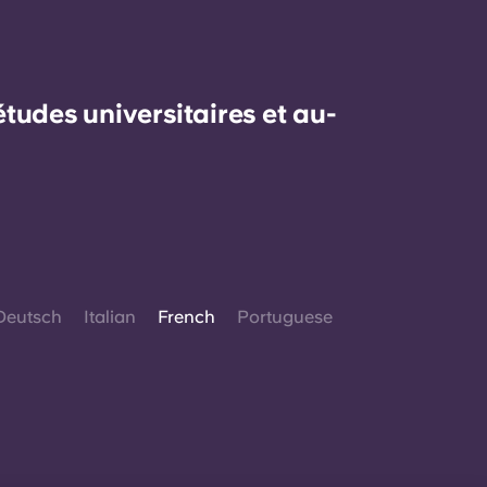
udes universitaires et au-
Deutsch
Italian
French
Portuguese