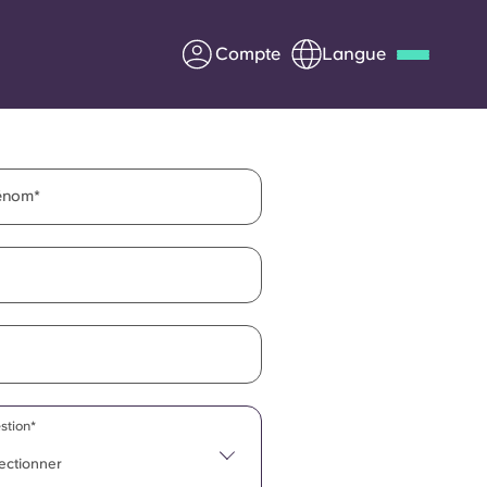
Compte
Langue
Deutsch
Italian
French
Apply Now
énom
us
S'associer à Yugo
Informations pour les
parents
stion*
Entrer en contact
lectionner