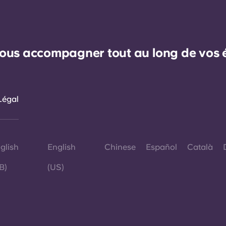
ous accompagner tout au long de vos ét
Légal
glish
English
Chinese
Español
Català
B)
(US)