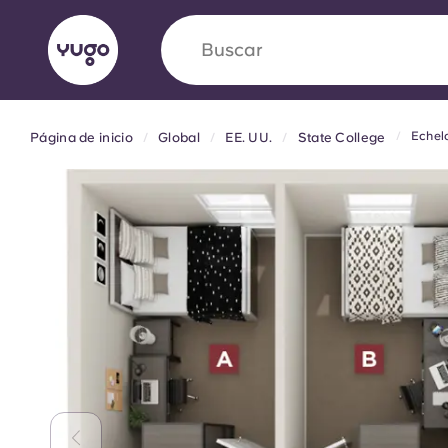
Buscar
ciudad
Echel
Página de inicio
Global
EE. UU.
State College
English (GB)
English (US)
Acerca de
Ubicaciones
Más
Portuguese
Yugo VCARB: Impulsando un
en el alojamiento para estud
La colaboración pionera Yugocon VCARB impu
la ambición y momentos inolvidables para los