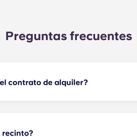
Preguntas frecuentes
l contrato de alquiler?
empiezan antes del curso académico, desde agosto hasta fin
te.
 recinto?