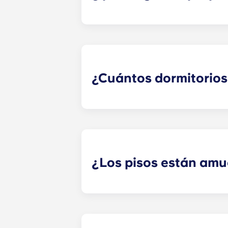
¡Sí! parking disponible en el propi
obtener más información.
¿Cuántos dormitorios 
Yugo ofrece apartamentos con distri
a cada uno de nuestros planos de p
¿Los pisos están am
¡Sí! Nuestros apartamentos están t
muebles totalmente nuevo y redise