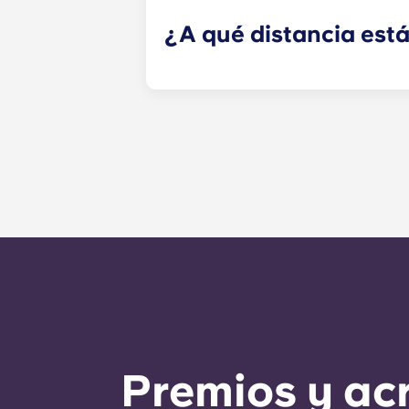
¿A qué distancia está
Yugo en State College ofrece a los
College Avenue y a solo unos paso
a los estudiantes de Penn State lo
Pensilvania, y llegar rápido a clase
Premios y ac