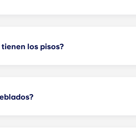
o recinto. Es posible que se apliquen algunas tarifas; ponte
tienen los pisos?
bución de estudio, suite tipo estudio, de dos, tres, cuatro 
lanta para encontrar la distribución perfecta para tus nec
ueblados?
otalmente amueblados, con elementos de interior modernos 
ñado tanto en las zonas comunes como en los dormitorios.