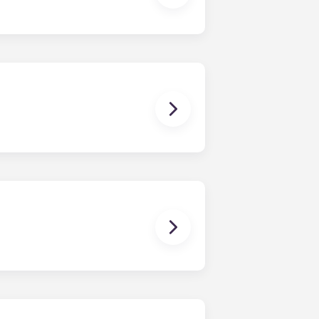
 en contacto con nosotros para
y cinco dormitorios. Echa un vistazo
esidades.
y a estrenar, y un conjunto de