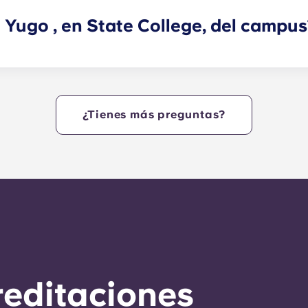
 Yugo , en State College, del campu
 Nittany Lions apartamentos en Penn State situados en una 
s del corazón del campus. Yugo en State College es un com
 último en comodidad, ¡para que puedas vivir en nuestros a
!
¿Tienes más preguntas?
reditaciones