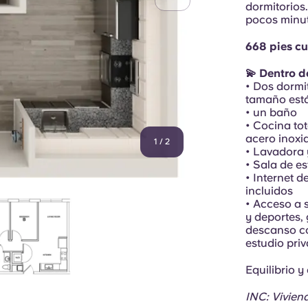
dormitorios.
pocos minut
668 pies c
💫 Dentro de
• Dos dormi
tamaño está
• un baño
• Cocina to
acero inoxi
1
/
2
• Lavadora 
• Sala de e
• Internet d
incluidos
• Acceso a s
y deportes,
descanso co
estudio pri
Equilibrio y
INC: Vivien