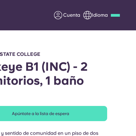
Cuenta
Idioma
Deutsch
Italian
French
Apply Now
 STATE COLLEGE
eye B1 (INC) - 2
itorios, 1 baño
Colabora con Yugo
entes
Información para los
padres
Apúntate a la lista de espera
Ponte en contacto con
nosotros
y sentido de comunidad en un piso de dos