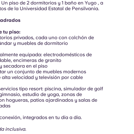
 Un piso de 2 dormitorios y 1 baño en Yugo , a
os de la Universidad Estatal de Pensilvania.
uadrados
 tu piso:
torios privados, cada uno con colchón de
ndar y muebles de dormitorio
talmente equipada: electrodomésticos de
dable, encimeras de granito
y secadora en el piso
star un conjunto de muebles modernos
e alta velocidad y televisión por cable
ervicios tipo resort: piscina, simulador de golf
 gimnasio, estudio de yoga, zonas de
n hogueras, patios ajardinados y salas de
vadas
 conexión, integrados en tu día a día.
da inclusiva
.