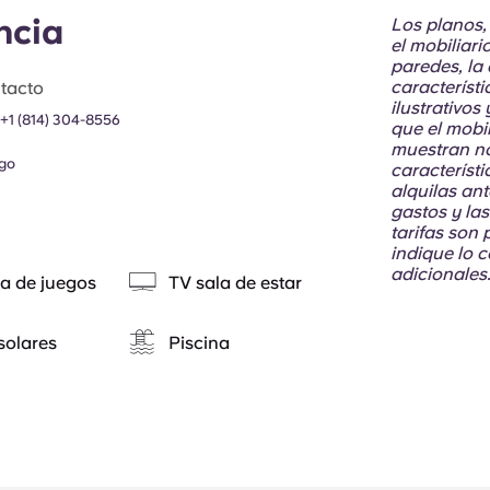
ncia
Los planos,
el mobiliari
paredes, la
característ
tacto
ilustrativos
+1 (814) 304-8556
que el mobi
muestran no
go
característi
alquilas ant
gastos y la
tarifas son
indique lo 
adicionales
a de juegos
TV sala de estar
solares
Piscina