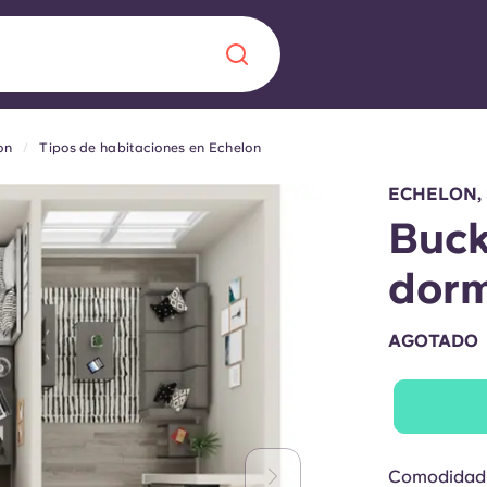
on
Tipos de habitaciones en Echelon
Chinese
Español
Català
ECHELON,
Buck
dorm
Quiénes somos
a nueva era
AGOTADO
iantes
Preguntas frecu
lsa la innovación,
 estudiantes.
Blog
Comodidad 