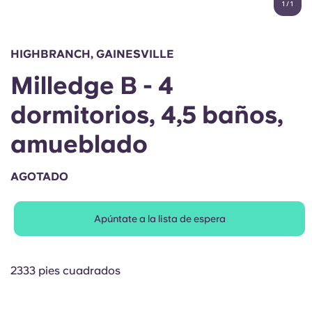
1
/
1
English (GB)
Elige un país
Reserva ahora
Elige una ciudad
English (US)
HIGHBRANCH, GAINESVILLE
Elige una residencia
Milledge B - 4
Chinese
Iniciar sesión
dormitorios, 4,5 baños,
Español
amueblado
Català
AGOTADO
Deutsch
Apúntate a la lista de espera
Italian
2333 pies cuadrados
French