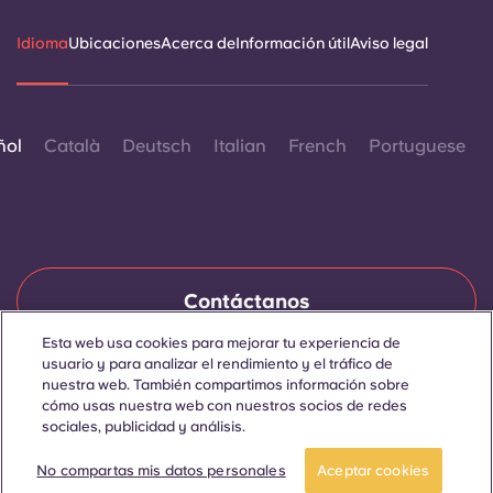
Idioma
Ubicaciones
Acerca de
Información útil
Aviso legal
ñol
Català
Deutsch
Italian
French
Portuguese
Contáctanos
Esta web usa cookies para mejorar tu experiencia de
usuario y para analizar el rendimiento y el tráfico de
nuestra web. También compartimos información sobre
© 2026. Todos los derechos reservados.
cómo usas nuestra web con nuestros socios de redes
Siempre que en esta página web aparezcan palabras que
denoten un género concreto, se refieren a todo el mundo, sin
sociales, publicidad y análisis.
distinción de género.
Reserva ya
No compartas mis datos personales
Aceptar cookies