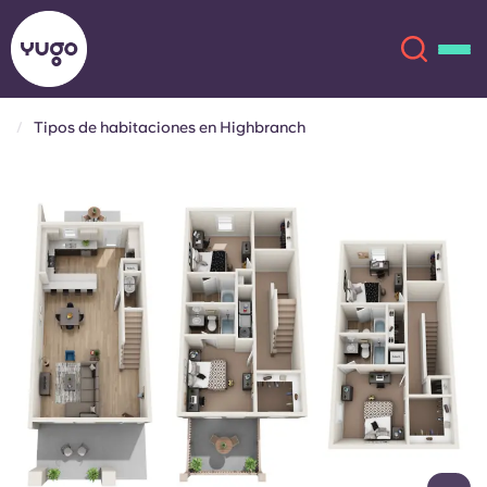
Tipos de habitaciones en Highbranch
Acerca de
English (GB)
English (US)
Ubicaciones
Chinese
Español
Más
Català
Deutsch
Italian
French
Cuenta
Idioma
Portuguese