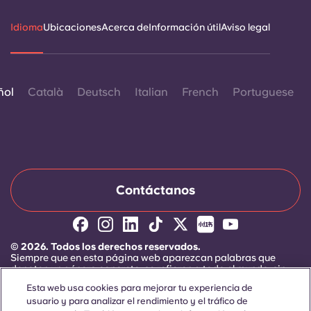
Idioma
Ubicaciones
Acerca de
Información útil
Aviso legal
ñol
Català
Deutsch
Italian
French
Portuguese
Contáctanos
© 2026. Todos los derechos reservados.
Siempre que en esta página web aparezcan palabras que
denoten un género concreto, se refieren a todo el mundo, sin
distinción de género.
Esta web usa cookies para mejorar tu experiencia de
usuario y para analizar el rendimiento y el tráfico de