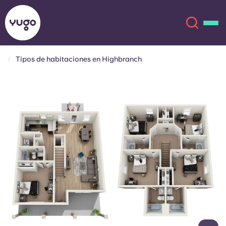
Tipos de habitaciones en Highbranch
Acerca de
English (GB)
English (US)
Ubicaciones
Chinese
Español
Más
Català
Deutsch
Italian
French
Cuenta
Idioma
Portuguese