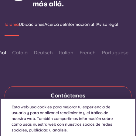
más allá.
Idioma
Ubicaciones
Acerca de
Información útil
Aviso legal
ñol
Català
Deutsch
Italian
French
Portuguese
Contáctanos
Esta web usa cookies para mejorar tu experiencia de
usuario y para analizar el rendimiento y el tráfico de
nuestra web. También compartimos información sobre
© 2026. Todos los derechos reservados.
cómo usas nuestra web con nuestros socios de redes
Siempre que en esta página web aparezcan palabras que
denoten un género concreto, se refieren a todo el mundo, sin
sociales, publicidad y análisis.
distinción de género.