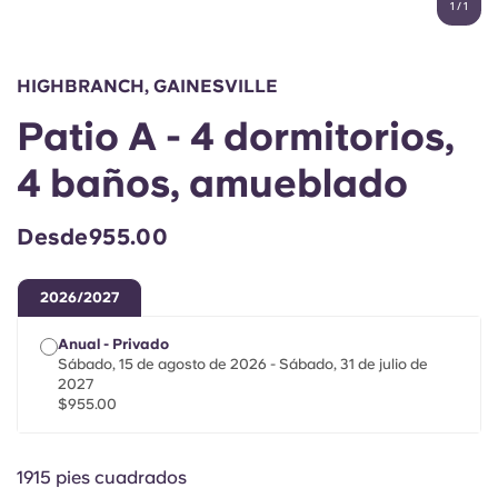
1
/
1
English (GB)
Elige un país
Reserva ahora
Elige una ciudad
English (US)
HIGHBRANCH, GAINESVILLE
Elige una residencia
Patio A - 4 dormitorios,
Chinese
Iniciar sesión
4 baños, amueblado
Español
Desde955.00
Català
2026/2027
Deutsch
Anual - Privado
Sábado, 15 de agosto de 2026 - Sábado, 31 de julio de
Italian
2027
$955.00
French
1915 pies cuadrados