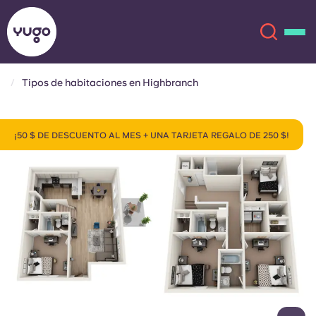
Tipos de habitaciones en Highbranch
Acerca de
English (GB)
¡50 $ DE DESCUENTO AL MES + UNA TARJETA REGALO DE 250 $!
English (US)
Ubicaciones
Chinese
Español
Más
Català
Deutsch
Italian
French
Cuenta
Idioma
Portuguese