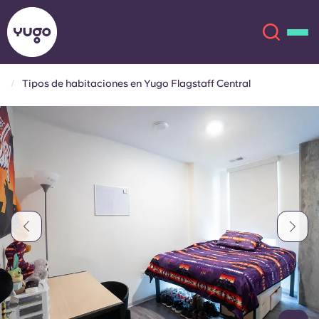
Tipos de habitaciones en Yugo Flagstaff Central
Acerca de
English (GB)
English (US)
Ubicaciones
Chinese
Español
Más
Català
Deutsch
Italian
French
Cuenta
Idioma
Portuguese