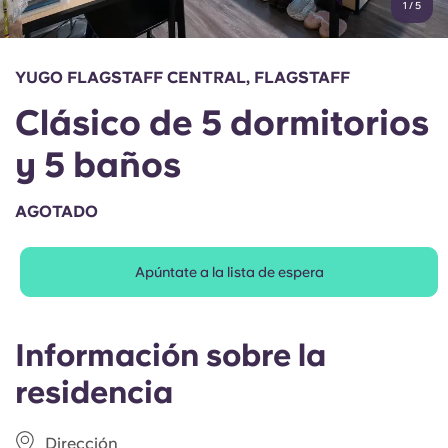
1
/
5
English (GB)
Elige un país
Reserva ahora
Elige una ciudad
English (US)
YUGO FLAGSTAFF CENTRAL, FLAGSTAFF
Elige una residencia
Clásico de 5 dormitorios
Chinese
Iniciar sesión
y 5 baños
Español
AGOTADO
Català
Apúntate a la lista de espera
Deutsch
Italian
Información sobre la
residencia
French
Dirección