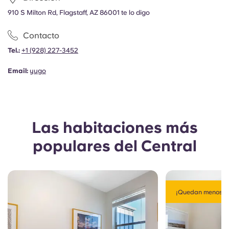
Portuguese
910 S Milton Rd, Flagstaff, AZ 86001 te lo digo
Contacto
Tel.:
+1
(928) 227-3452
Email:
yugo
Las habitaciones más
populares del Central
¡Quedan menos de