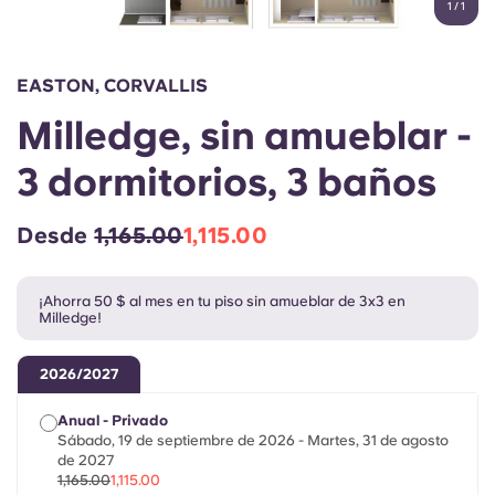
1
/
1
English (GB)
Elige un país
Reserva ahora
Elige una ciudad
English (US)
EASTON, CORVALLIS
Elige una residencia
Milledge, sin amueblar -
Chinese
Iniciar sesión
3 dormitorios, 3 baños
Español
Desde
1,165.00
1,115.00
Català
¡Ahorra 50 $ al mes en tu piso sin amueblar de 3x3 en
Milledge!
Deutsch
2026/2027
Italian
Anual - Privado
Sábado, 19 de septiembre de 2026 - Martes, 31 de agosto
French
de 2027
1,165.00
1,115.00