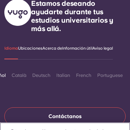
Estamos deseando
ayudarte durante tus
estudios universitarios y
más allá.
Idioma
Ubicaciones
Acerca de
Información útil
Aviso legal
ñol
Català
Deutsch
Italian
French
Portuguese
Contáctanos