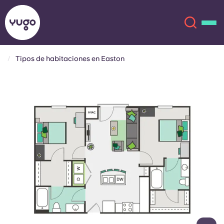
Tipos de habitaciones en Easton
Acerca de
English (GB)
English (US)
Ubicaciones
Chinese
Español
Más
Català
Deutsch
Italian
French
Cuenta
Idioma
Portuguese