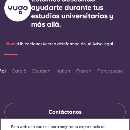
ayudarte durante tus
estudios universitarios y
más allá.
Idioma
Ubicaciones
Acerca de
Información útil
Aviso legal
ñol
Català
Deutsch
Italian
French
Portuguese
Contáctanos
Esta web usa cookies para mejorar tu experiencia de