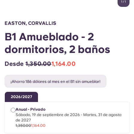
1
/
1
English (GB)
Elige un país
Reserva ahora
Elige una ciudad
English (US)
EASTON, CORVALLIS
Elige una residencia
B1 Amueblado - 2
Chinese
Iniciar sesión
dormitorios, 2 baños
Español
Desde
1,350.00
1,164.00
Català
¡Ahorra 186 dólares al mes en el B1 sin amueblar!
Deutsch
2026/2027
Italian
Anual - Privado
Sábado, 19 de septiembre de 2026 - Martes, 31 de agosto
French
de 2027
1,350.00
1,164.00