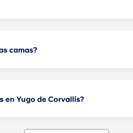
n, no están vinculados a la Universidad Estatal de Oregón
s y centros de enseñanza superior locales para ofrecer un 
las camas?
en» para los residentes que elijan nuestras casitas tot
uestros apartamentos totalmente amueblados.
 en Yugo de Corvallis?
con Yugo en Corvallis para saber más sobre nuestra políti