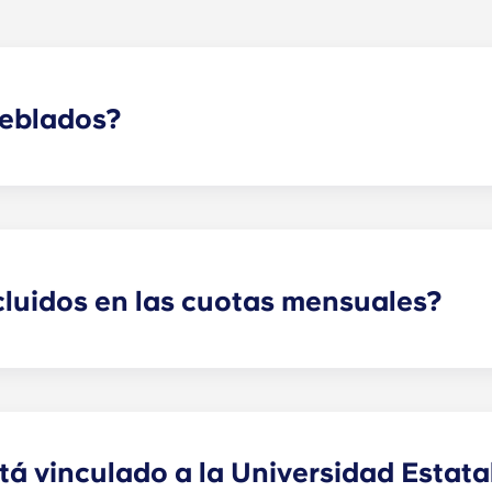
ueblados?
rtamentos totalmente amueblados y sin amueblar
! Pued
 elegir una vivienda amueblada por un coste adicional. En 
e noche, un escritorio y una silla de escritorio. En el Sal
un mueble para el televisor, una mesa de centro, una mesita 
cocina. Lamentablemente, amueblamos por vivienda y no p
cluidos en las cuotas mensuales?
 de basura están incluidos en tus cuotas mensuales. ¡Lo ún
ntos de la OSU es de la luz, el alcantarillado y el agua!
stá vinculado a la Universidad Estata