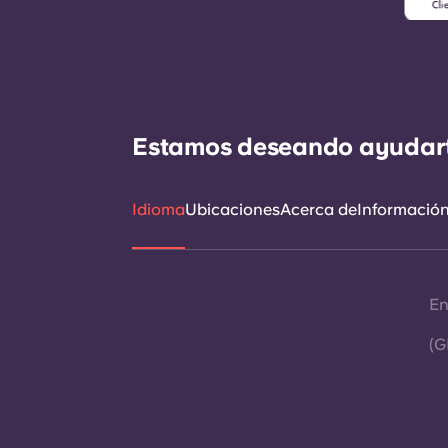
Estamos deseando ayudarte 
Idioma
Ubicaciones
Acerca de
Información 
En
(G