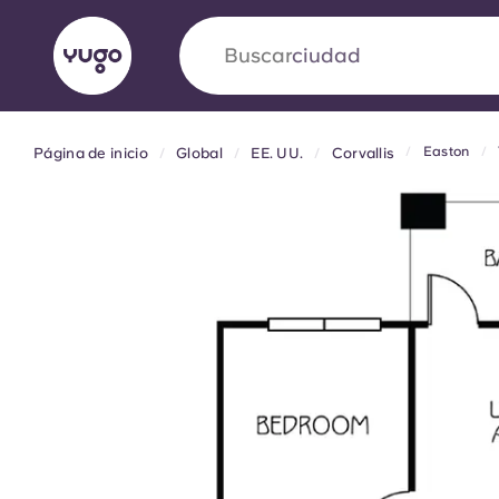
Buscar
ciudad
Easton
Página de inicio
Global
EE. UU.
Corvallis
English (GB)
English (US)
Acerca de
Ubicaciones
Más
Portuguese
Yugo VCARB: Impulsando un
en el alojamiento para estud
La colaboración pionera Yugocon VCARB impu
la ambición y momentos inolvidables para los