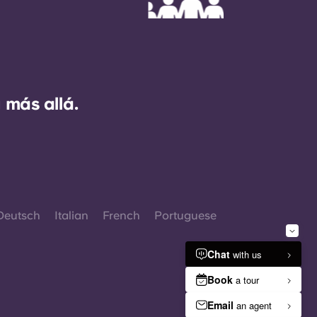
 más allá.
Deutsch
Italian
French
Portuguese