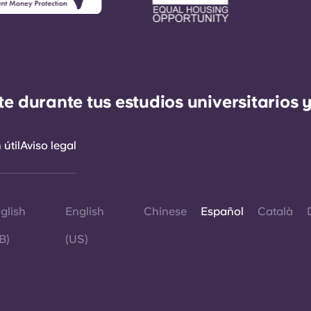
durante tus estudios universitarios y
útil
Aviso legal
glish
English
Chinese
Español
Català
B)
(US)