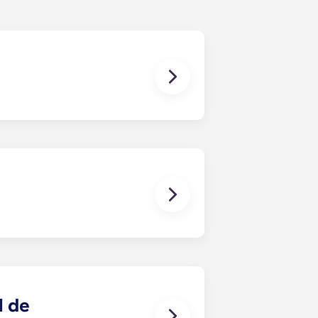
es traer tus propios muebles o, si
el dormitorio, encontrarás una cama,
a de estar, las viviendas amuebladas
auxiliar, un sofá modular y
odemos amueblar espacios con
ico de lo que tienen que encargarse
l de