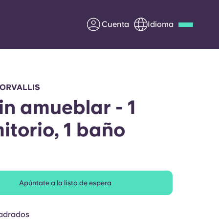
Cuenta
Idioma
Deutsch
Italian
French
Apply Now
CORVALLIS
in amueblar - 1
itorio, 1 baño
Colabora con Yugo
entes
Información para los
padres
Apúntate a la lista de espera
Ponte en contacto con
nosotros
uadrados