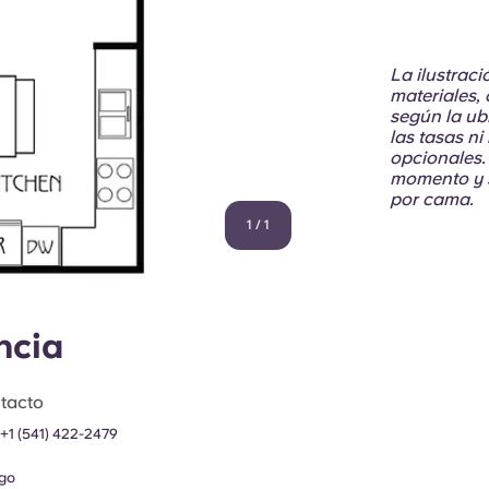
La ilustrac
materiales, 
según la ubi
las tasas ni
opcionales.
momento y s
por cama.
1
/
1
ncia
tacto
+1 (541) 422-2479
go