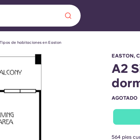
Tipos de habitaciones en Easton
Chinese
Español
Català
EASTON, 
A2 S
dorm
Quiénes somos
a nueva era
AGOTADO
iantes
Preguntas frecu
lsa la innovación,
 estudiantes.
Blog
564 pies c