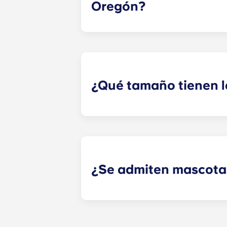
Oregón?
Nuestros pisos en Corvallis, Oregó
estrechamente con las universidade
residentes estudiantes.
¿Qué tamaño tienen 
Ofrecemos una cama de tamaño «que
tamaño «XL» para los que elijan n
¿Se admiten mascotas
¡Sí! ¡Ponte en contacto hoy mismo 