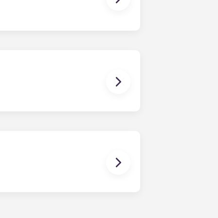
. Sin embargo, colaboramos
mejor servicio a nuestros
almente amuebladas y una cama de
ca de mascotas!