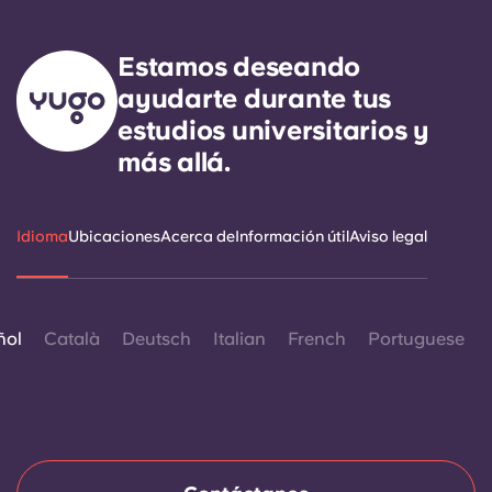
Estamos deseando
ayudarte durante tus
estudios universitarios y
más allá.
Idioma
Ubicaciones
Acerca de
Información útil
Aviso legal
ñol
Català
Deutsch
Italian
French
Portuguese