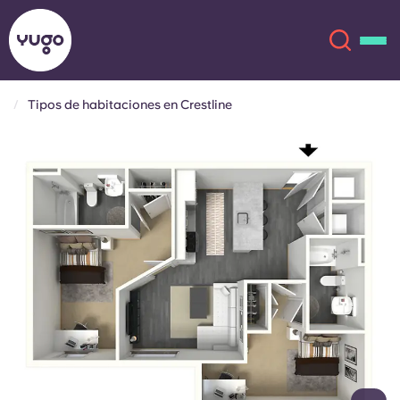
Tipos de habitaciones en Crestline
Acerca de
English (GB)
English (US)
Ubicaciones
Chinese
Español
Más
Català
Deutsch
Italian
French
Cuenta
Idioma
Portuguese