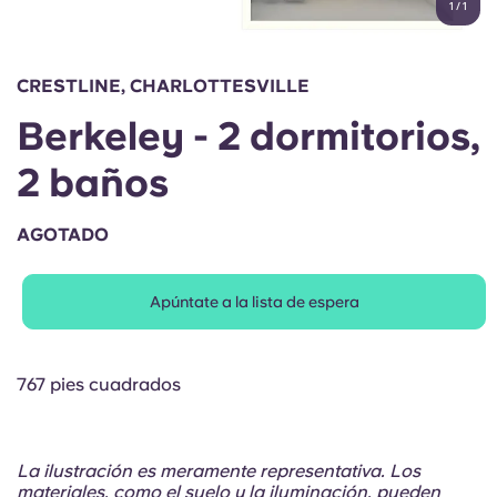
1
/
1
English (GB)
Elige un país
Reserva ahora
Elige una ciudad
English (US)
CRESTLINE, CHARLOTTESVILLE
Elige una residencia
Berkeley - 2 dormitorios,
Chinese
Iniciar sesión
2 baños
Español
AGOTADO
Català
Apúntate a la lista de espera
Deutsch
Italian
767 pies cuadrados
French
La ilustración es meramente representativa. Los
materiales, como el suelo y la iluminación, pueden