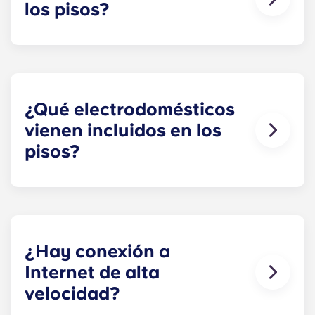
los pisos?
El número de dormitorios de tu vivienda
dependerá de la distribución. Ofrecemos
distribuciones que van desde un dormitorio hasta
viviendas de hasta cuatro dormitorios.
¿Qué electrodomésticos
vienen incluidos en los
pisos?
Nuestros apartamentos en Charlottesville,
situados fuera del recinto, están equipados con
todos los electrodomésticos que necesitas para
preparar una comida de lujo, como nevera,
lavavajillas, microondas y horno. Además, todas
¿Hay conexión a
las viviendas cuentan con lavadora y secadora.
Internet de alta
velocidad?