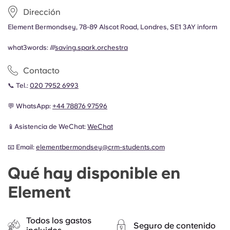
Dirección
Element Bermondsey, 78-89 Alscot Road, Londres, SE1 3AY inform
what3words: ///
saving.spark.orchestra
Contacto
📞 Tel.:
020 7952 6993
💬 WhatsApp:
+44
78876 97596
📱Asistencia de WeChat:
WeChat
📧 Email:
elementbermondsey@crm-students.com
Qué hay disponible en
Element
Todos los gastos
Seguro de contenido