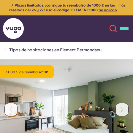
⚡ Plazas limitadas: ¡consigue tu reembolso de 1000 £ en las
más
reservas del 26 y 27! Usa el código:
ELEMENT1000
Se aplican
los términos y condiciones
Tipos de habitaciones en Element Bermondsey
Acerca de
English (GB)
1.000 £ de reembolso* 💸
English (US)
Ubicaciones
Chinese
Español
Más
Català
Deutsch
Italian
French