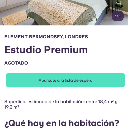
Cuenta
Idioma
Portuguese
1
/
8
English (GB)
Elige un país
Reserva ahora
Elige una ciudad
English (US)
ELEMENT BERMONDSEY, LONDRES
Elige una residencia
Estudio Premium
Chinese
Iniciar sesión
AGOTADO
Español
Apúntate a la lista de espera
Català
Deutsch
Superficie estimada de la habitación: entre 18,4 m² y
19,2 m²
Italian
¿Qué hay en la habitación?