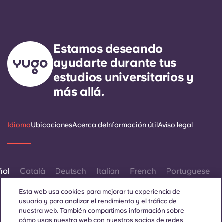
Estamos deseando
ayudarte durante tus
estudios universitarios y
más allá.
Idioma
Ubicaciones
Acerca de
Información útil
Aviso legal
ñol
Català
Deutsch
Italian
French
Portuguese
Esta web usa cookies para mejorar tu experiencia de
usuario y para analizar el rendimiento y el tráfico de
nuestra web. También compartimos información sobre
cómo usas nuestra web con nuestros socios de redes