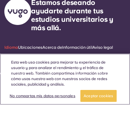
Estamos deseando
ayudarte durante tus
estudios universitarios y
más allá.
Idioma
Ubicaciones
Acerca de
Información útil
Aviso legal
Esta web usa cookies para mejorar tu experiencia de
usuario y para analizar el rendimiento y el tráfico de
nuestra web. También compartimos información sobre
ñol
Català
Deutsch
Italian
French
Portuguese
cómo usas nuestra web con nuestros socios de redes
sociales, publicidad y análisis.
No compartas mis datos personales
Aceptar cookies
Contáctanos