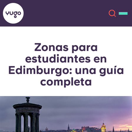
Zonas para
Acerca de
English (GB)
estudiantes en
English (US)
Ubicaciones
Edimburgo: una guía
completa
Chinese
Español
Más
Català
Deutsch
Italian
French
Cuenta
Idioma
Portuguese