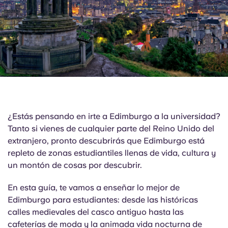
English (GB)
Elige un país
Reserva ahora
Elige una ciudad
English (US)
Elige una residencia
Chinese
Iniciar sesión
Español
¿Estás pensando en irte a Edimburgo a la universidad?
Català
Tanto si vienes de cualquier parte del Reino Unido del
extranjero, pronto descubrirás que Edimburgo está
Deutsch
repleto de zonas estudiantiles llenas de vida, cultura y
un montón de cosas por descubrir.
Italian
En esta guía, te vamos a enseñar lo mejor de
Edimburgo para estudiantes: desde las históricas
French
calles medievales del casco antiguo hasta las
cafeterías de moda y la animada vida nocturna de