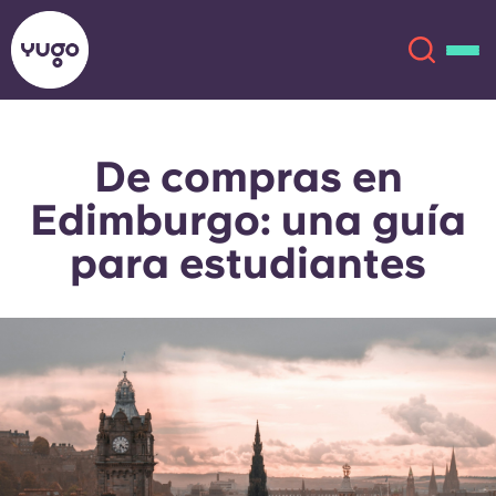
De compras en
Acerca de
English (GB)
Edimburgo: una guía
English (US)
Ubicaciones
para estudiantes
Chinese
Español
Más
Català
Deutsch
Italian
French
Cuenta
Idioma
Portuguese