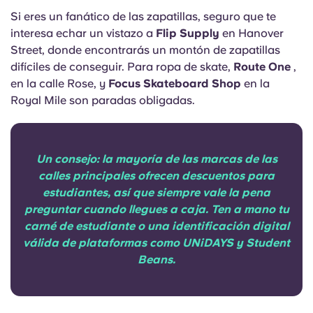
Si eres un fanático de las zapatillas, seguro que te
interesa echar un vistazo a
Flip Supply
en Hanover
Street, donde encontrarás un montón de zapatillas
difíciles de conseguir. Para ropa de skate,
Route One
,
en la calle Rose, y
Focus Skateboard Shop
en la
Royal Mile son paradas obligadas.
Un consejo: la mayoría de las marcas de las
calles principales ofrecen descuentos para
estudiantes, así que siempre vale la pena
preguntar cuando llegues a caja. Ten a mano tu
carné de estudiante o una identificación digital
válida de plataformas como UNiDAYS y Student
Beans.