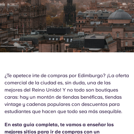
English (GB)
Elige un país
Reserva ahora
Elige una ciudad
English (US)
Elige una residencia
Chinese
Iniciar sesión
Español
Català
¿Te apetece irte de compras por Edimburgo? ¡La oferta
comercial de la ciudad es, sin duda, una de las
Deutsch
mejores del Reino Unido! Y no todo son boutiques
caras: hay un montón de tiendas benéficas, tiendas
Italian
vintage y cadenas populares con descuentos para
estudiantes que hacen que todo sea más asequible.
French
En esta guía completa, te vamos a enseñar los
mejores sitios para ir de compras con un