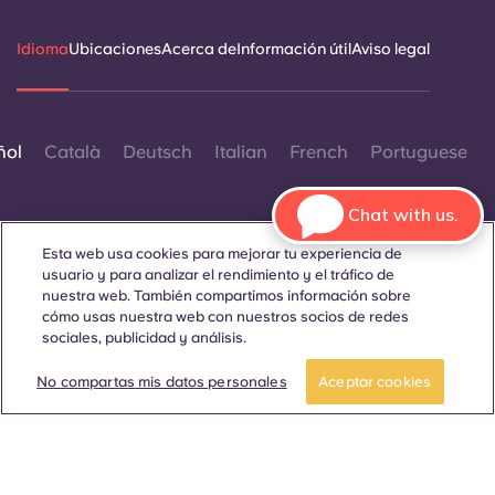
Idioma
Ubicaciones
Acerca de
Información útil
Aviso legal
ñol
Català
Deutsch
Italian
French
Portuguese
Chat with us.
Esta web usa cookies para mejorar tu experiencia de
usuario y para analizar el rendimiento y el tráfico de
nuestra web. También compartimos información sobre
Contáctanos
cómo usas nuestra web con nuestros socios de redes
sociales, publicidad y análisis.
Reserva una
Reserva una
habitación
visita
No compartas mis datos personales
Aceptar cookies
© 2026. Todos los derechos reservados.
Siempre que en esta página web aparezcan palabras que
denoten un género concreto, se refieren a todo el mundo, sin
distinción de género.