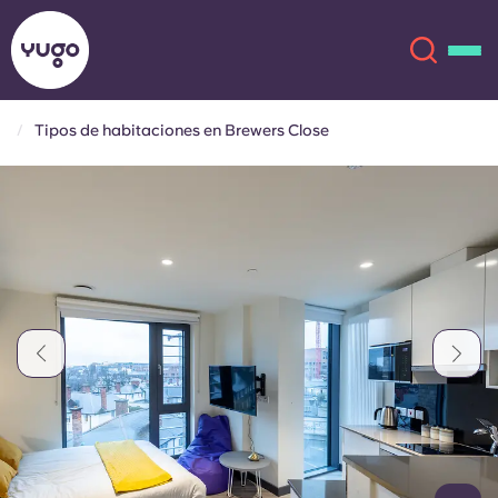
Tipos de habitaciones en Brewers Close
Acerca de
English (GB)
English (US)
Ubicaciones
Chinese
Español
Más
Català
Deutsch
Italian
French
Cuenta
Idioma
Portuguese