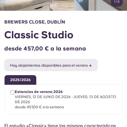
1
/
5
English (GB)
Elige un país
Reserva ahora
Elige una ciudad
English (US)
BREWERS CLOSE, DUBLÍN
Elige una residencia
Classic Studio
Chinese
Iniciar sesión
desde 457,00 € a la semana
Español
Hay alojamientos disponibles para el verano ☀️
Català
2025/2026
Deutsch
Estancias de verano 2026
VIERNES, 12 DE JUNIO DE 2026 - JUEVES, 13 DE AGOSTO
Italian
DE 2026
desde 457,00 € a la semana
French
El estudio «Classic» tiene las mismas características