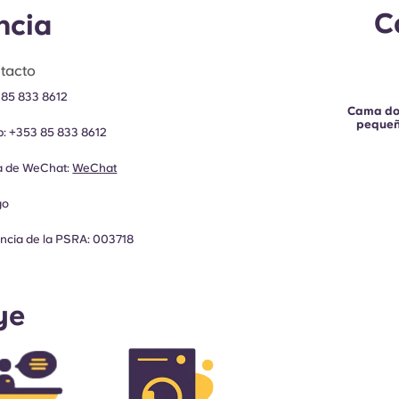
C
ncia
tacto
 85 833 8612
Cama do
peque
p:
+353 85 833 8612
ia de WeChat:
WeChat
go
cencia de la PSRA: 003718
ye