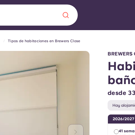
e
Tipos de habitaciones en Brewers Close
Chinese
Español
Català
BREWERS 
Habi
baño
Quiénes somos
a nueva era
desde 33
iantes
Preguntas frecu
Hay alojami
lsa la innovación,
2026/2027
 estudiantes.
Blog
41 sema