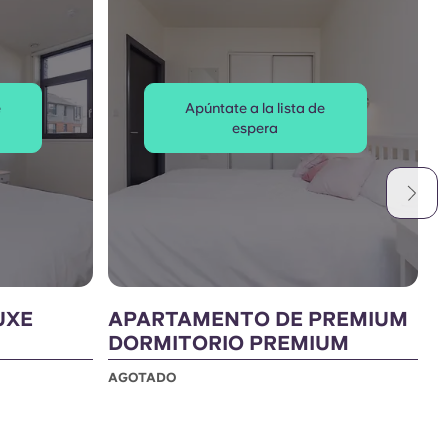
e
Apúntate a la lista de
espera
UXE
APARTAMENTO DE PREMIUM
H
DORMITORIO PREMIUM
A
AGOTADO