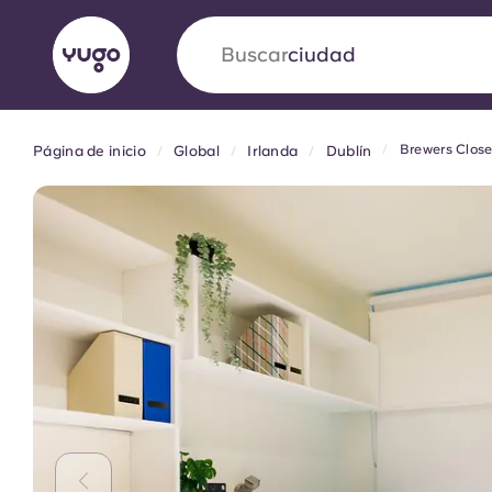
Buscar
país
Brewers Clos
Página de inicio
Global
Irlanda
Dublín
English (GB)
English (US)
Acerca de
Ubicaciones
Más
Portuguese
Yugo VCARB: Impulsando un
en el alojamiento para estud
La colaboración pionera Yugocon VCARB impu
la ambición y momentos inolvidables para los