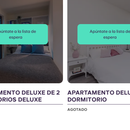
úntate a la lista de
Apúntate a la lista d
espera
espera
ENTO DELUXE DE 2
APARTAMENTO DEL
RIOS DELUXE
DORMITORIO
AGOTADO