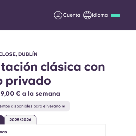
Cuenta
Idioma
Deutsch
Italian
French
Apply Now
CLOSE, DUBLÍN
tación clásica con
 privado
Colabora con Yugo
9,00 € a la semana
entes
Información para los
entos disponibles para el verano ☀️
padres
2025/2026
Ponte en contacto con
nosotros
nas