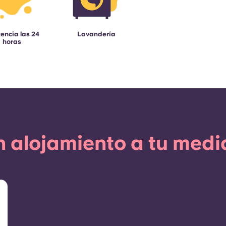
tencia las 24
Lavandería
horas
 alojamiento a tu med