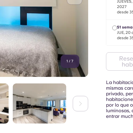
JUEVES,
2027
desde 35
51 sema
JUE, 20 
desde 35
Rese
1
/
7
hab
La habitaci
mismas cara
privado, pe
habitacione
por lo que 
luminosas, 
entrar much