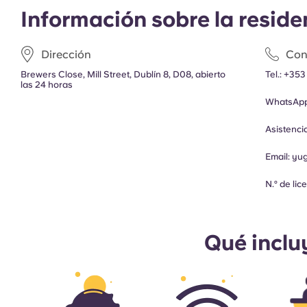
Información sobre la reside
Dirección
Con
Brewers Close, Mill Street, Dublín 8, D08, abierto
Tel.:
+353
las 24 horas
WhatsAp
Asistenc
Email:
yu
N.º de li
Qué inclu