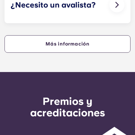
¿Necesito un avalista?
Sí, si vas a pagar el alojamiento a plazos,
necesitarás un avalista que garantice que podrás
hacer los pagos a tiempo.
Más información
Un avalista se hará cargo de los pagos en tu
nombre si tú no puedes hacerlo, por cualquier
motivo. Si tienes dificultades para pagar una
cuota, habla primero con nuestro equipo de
atención al cliente; solo se recurrirá a tu avalista
como último recurso.
Premios y
acreditaciones