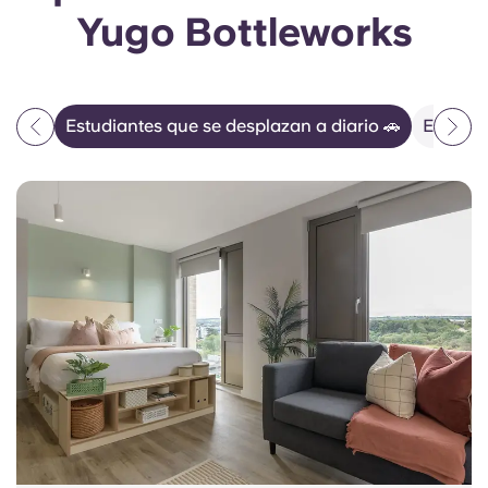
Yugo Bottleworks
Estudiantes que se desplazan a diario 🚗
Estanci