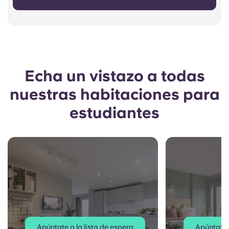
Echa un vistazo a todas
nuestras habitaciones para
estudiantes
Apúntate a la lista de espera
Apúntate a