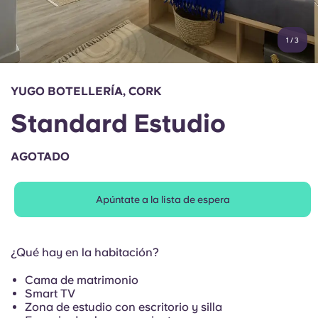
Cuenta
Idioma
Portuguese
1
/
3
English (GB)
Elige un país
Reserva ahora
Elige una ciudad
English (US)
YUGO BOTELLERÍA, CORK
Elige una residencia
Standard Estudio
Chinese
Iniciar sesión
AGOTADO
Español
Apúntate a la lista de espera
Català
Deutsch
¿Qué hay en la habitación?
Cama de matrimonio
Italian
Smart TV
Zona de estudio con escritorio y silla