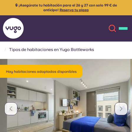
🔒 ¡Asegúrate tu habitación para el 26 y 27 con solo 99 € de
anticipo!
Reserva tu plaza
Tipos de habitaciones en Yugo Bottleworks
Acerca de
English (GB)
Hay habitaciones adaptadas disponibles
English (US)
Ubicaciones
Chinese
Español
Más
Català
Deutsch
Italian
French