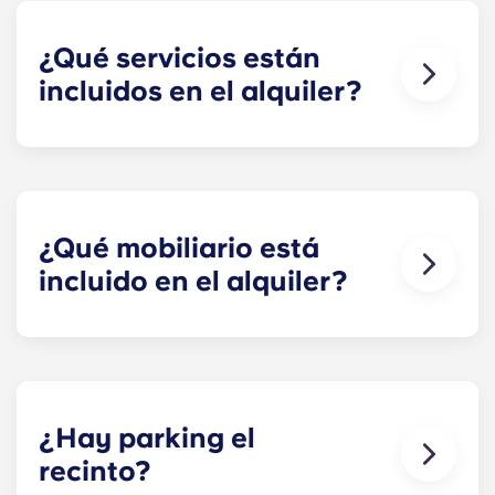
¿Qué servicios están
incluidos en el alquiler?
El agua, el gas y la electricidad están incluidos en
el alquiler, así que no tienes que preocuparte por
pagar las facturas a tiempo. Puedes ver el
desglose de los precios en la tabla de precios.
¿Qué mobiliario está
incluido en el alquiler?
¡Todos nuestros pisos están totalmente
amueblados! En tu habitación tendrás una cama,
un colchón, un escritorio y espacio para guardar
la ropa y tus cosas personales.
¿Hay parking el
Durante tu estancia, puedes decorar tu piso
recinto?
como más te guste, ¡siempre y cuando lo dejes tal