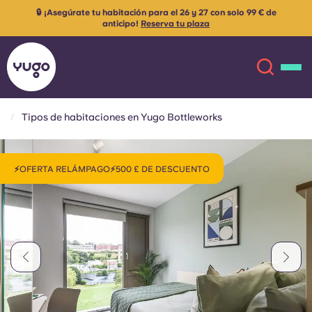
🔒 ¡Asegúrate tu habitación para el 26 y 27 con solo 99 € de
anticipo!
Reserva tu plaza
Tipos de habitaciones en Yugo Bottleworks
Acerca de
English (GB)
⚡OFERTA RELÁMPAGO⚡500 £ DE DESCUENTO
English (US)
Ubicaciones
Chinese
Español
Más
Català
Deutsch
Italian
French