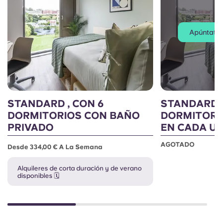
Apúntate a
STANDARD , CON 6
STANDARD ,
DORMITORIOS CON BAÑO
DORMITORI
PRIVADO
EN CADA U
AGOTADO
Desde 334,00 € A La Semana
Alquileres de corta duración y de verano
disponibles 🗓️