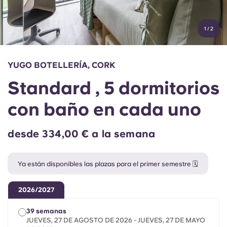
Cuenta
Idioma
Portuguese
1
/
2
English (GB)
Elige un país
Reserva ahora
Elige una ciudad
English (US)
YUGO BOTELLERÍA, CORK
Elige una residencia
Standard , 5 dormitorios
Chinese
Iniciar sesión
con baño en cada uno
Español
desde 334,00 € a la semana
Català
Ya están disponibles las plazas para el primer semestre 🗓️
Deutsch
2026/2027
Italian
39 semanas
JUEVES, 27 DE AGOSTO DE 2026 - JUEVES, 27 DE MAYO