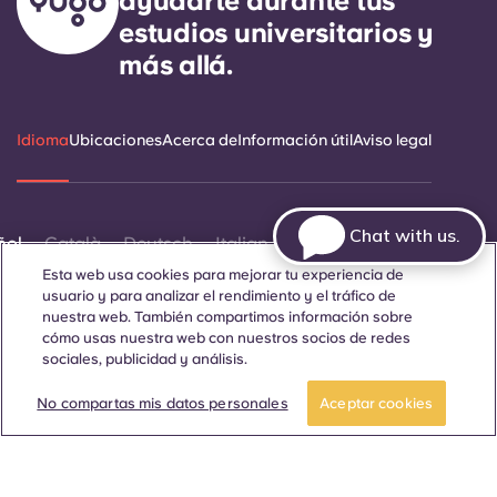
ayudarte durante tus
estudios universitarios y
más allá.
Idioma
Ubicaciones
Acerca de
Información útil
Aviso legal
Chat with us.
ñol
Català
Deutsch
Italian
French
Portuguese
Esta web usa cookies para mejorar tu experiencia de
usuario y para analizar el rendimiento y el tráfico de
nuestra web. También compartimos información sobre
cómo usas nuestra web con nuestros socios de redes
sociales, publicidad y análisis.
Reserva una
Reserva una
Contáctanos
habitación
visita
No compartas mis datos personales
Aceptar cookies
© 2026. Todos los derechos reservados.