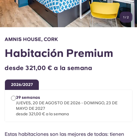
Cuenta
Idioma
Portuguese
1
/
2
English (GB)
Elige un país
Reserva ahora
Elige una ciudad
English (US)
AMNIS HOUSE, CORK
Elige una residencia
Habitación Premium
Chinese
Iniciar sesión
desde 321,00 € a la semana
Español
2026/2027
Català
39 semanas
JUEVES, 20 DE AGOSTO DE 2026 - DOMINGO, 23 DE
Deutsch
MAYO DE 2027
desde 321,00 € a la semana
Italian
Estas habitaciones son las mejores de todas: tienen