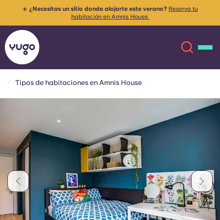
☀️
¿Necesitas un sitio donde alojarte este verano?
Reserva tu
habitación en Amnis House.
Tipos de habitaciones en Amnis House
Acerca de
English (GB)
English (US)
Ubicaciones
Chinese
Español
Más
Català
Deutsch
Italian
French